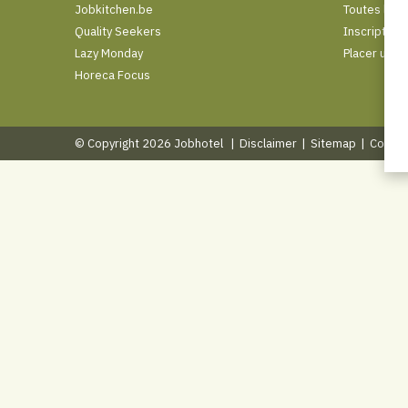
Jobkitchen.be
Toutes les 
Quality Seekers
Inscription
Lazy Monday
Placer une 
Horeca Focus
© Copyright 2026 Jobhotel
|
Disclaimer
|
Sitemap
|
Condit