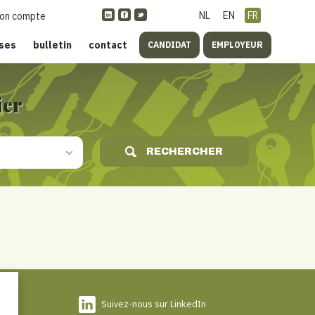
NL
EN
FR
on compte
ises
bulletin
contact
CANDIDAT
EMPLOYEUR
ier
RECHERCHER
Suivez-nous sur LinkedIn