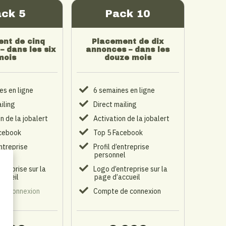
ack 5
Pack 10
nt de cinq
Placement de dix
– dans les six
annonces – dans les
mois
douze mois
es en ligne
6 semaines en ligne
iling
Direct mailing
n de la jobalert
Activation de la jobalert
cebook
Top 5 Facebook
entreprise
Profil d’entreprise
el
personnel
treprise sur la
Logo d’entreprise sur la
ccueil
page d’accueil
de connexion
Compte de connexion