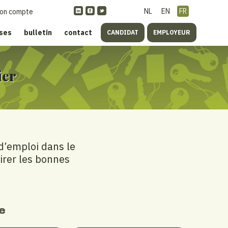
NL
EN
FR
on compte
ises
bulletin
contact
CANDIDAT
EMPLOYEUR
ier
d’emploi dans le
tirer les bonnes
e