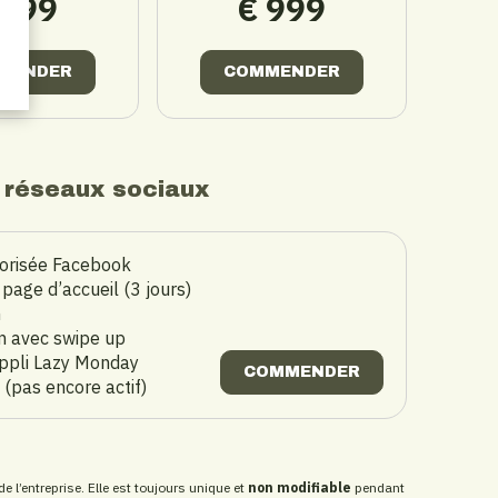
 599
€ 999
MENDER
COMMENDER
s réseaux sociaux
orisée Facebook
 page d’accueil (3 jours)
m
m avec swipe up
appli Lazy Monday
COMMENDER
 (pas encore actif)
de l’entreprise. Elle est toujours unique et
non modifiable
pendant