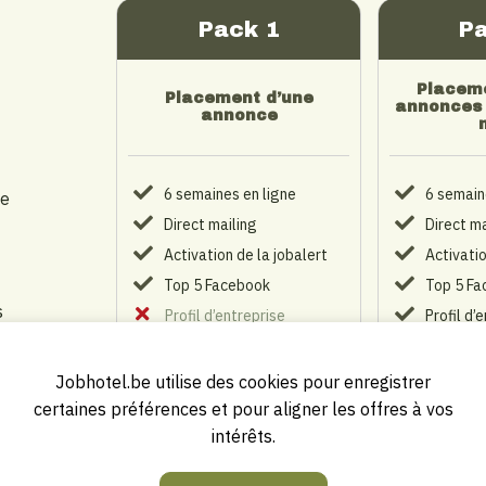
Pack 1
P
Placeme
Placement d’une
annonces 
annonce
6 semaines en ligne
6 semain
de
Direct mailing
Direct ma
Activation de la jobalert
Activatio
Top 5 Facebook
Top 5 Fa
s
Profil d’entreprise
Profil d’
personnel
personn
Logo d’entreprise sur la
Logo d’en
Jobhotel.be utilise des cookies pour enregistrer
page d’accueil
page d’a
certaines préférences et pour aligner les offres à vos
Compte de connexion
Compte 
intérêts.