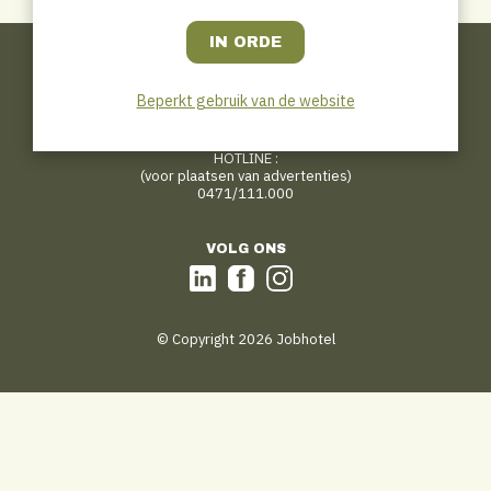
CONTACT
Jobhotel.be
Bosmanslei 31
Beperkt gebruik van de website
B–2018 Antwerp
tips@jobhotel.be
HOTLINE :
(voor plaatsen van advertenties)
0471/111.000
VOLG ONS
© Copyright 2026 Jobhotel