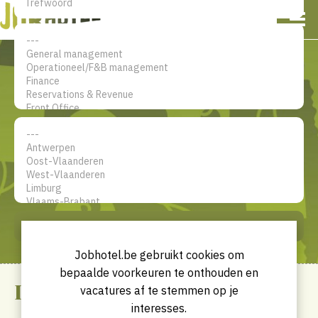
EN
FR
Mijn account
De jobsite voor hotel
professionals
ZOEK
Jobhotel.be gebruikt cookies om
bepaalde voorkeuren te onthouden en
Disclaimer
vacatures af te stemmen op je
interesses.