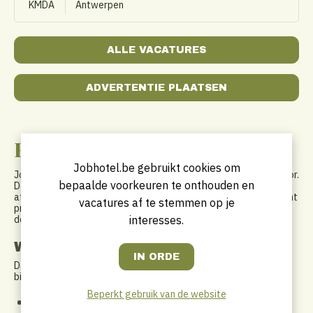
KMDA
Antwerpen
ALLE VACATURES
ADVERTENTIE PLAATSEN
Hotel vacatures op jouw maat!
Jobhotel.be gebruikt cookies om
Jobhotel.be is een interactieve vacaturesite, voor de hotelsector.
bepaalde voorkeuren te onthouden en
De communicatie van deze jobboard is gericht aan
afgestudeerden, young potentials, operationele en management
vacatures af te stemmen op je
profielen binnen de Belgische en internationale hotellerie. Op
interesses.
deze jobsite zal iedereen de juiste hotel vacature vinden!
Wie zijn wij ?
De bedenkers van Jobhotel.be zijn specialisten in de sector en
bieden meerdere diensten aan:
Beperkt gebruik van de website
Quality Seekers
- werving en selectie binnen de hotel-,
catering- en restaurantsector