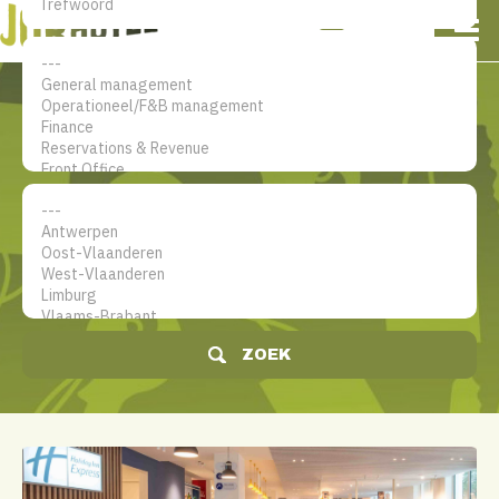
NL
EN
FR
Mijn account
De jobsite voor hotel
professionals
ZOEK