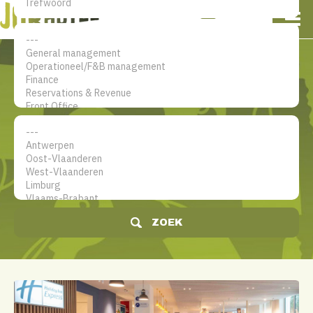
NL
EN
FR
Mijn account
De jobsite voor hotel
professionals
ZOEK