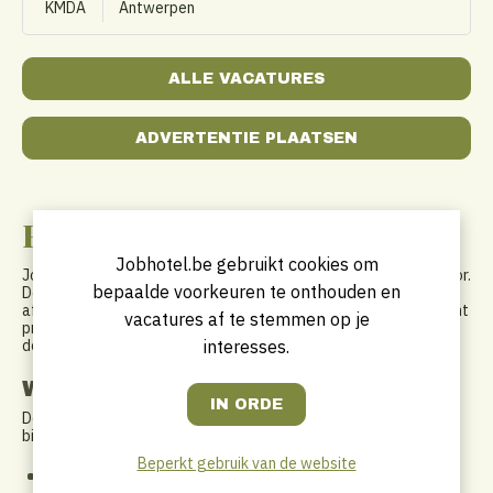
KMDA
Antwerpen
ALLE VACATURES
ADVERTENTIE PLAATSEN
Hotel vacatures op jouw maat!
Jobhotel.be gebruikt cookies om
Jobhotel.be is een interactieve vacaturesite, voor de hotelsector.
bepaalde voorkeuren te onthouden en
De communicatie van deze jobboard is gericht aan
afgestudeerden, young potentials, operationele en management
vacatures af te stemmen op je
profielen binnen de Belgische en internationale hotellerie. Op
interesses.
deze jobsite zal iedereen de juiste hotel vacature vinden!
Wie zijn wij ?
De bedenkers van Jobhotel.be zijn specialisten in de sector en
bieden meerdere diensten aan:
Beperkt gebruik van de website
Quality Seekers
- werving en selectie binnen de hotel-,
catering- en restaurantsector