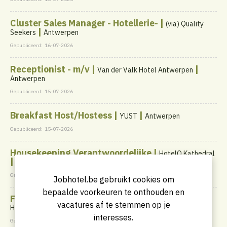
Cluster Sales Manager - Hotellerie- |
(via) Quality
|
Seekers
Antwerpen
Gepubliceerd:
16-07-2026
Receptionist - m/v |
|
Van der Valk Hotel Antwerpen
Antwerpen
Gepubliceerd:
15-07-2026
Breakfast Host/Hostess |
|
YUST
Antwerpen
Gepubliceerd:
15-07-2026
Housekeeping Verantwoordelijke |
HotelO Kathedral
|
Antwerpen
Gepubliceerd:
14-07-2026
Jobhotel.be gebruikt cookies om
bepaalde voorkeuren te onthouden en
F&B Team member - parttime | student | flexi |
vacatures af te stemmen op je
|
Historic Hotels Belgium
Gent
interesses.
Gepubliceerd:
13-07-2026