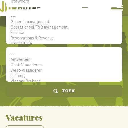
NL
EN
FR
Mijn account
De jobsite voor hotel
professionals
ZOEK
Vacatures