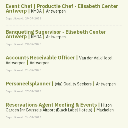
Event Chef | Productie Chef - Elisabeth Center
Antwerp |
|
KMDA
Antwerpen
Gepubliceerd:
29-07-2026
Banqueting Supervisor - Elisabeth Center
Antwerp |
|
KMDA
Antwerpen
Gepubliceerd:
29-07-2026
Accounts Receivable Officer |
Van der Valk Hotel
|
Antwerpen
Antwerpen
Gepubliceerd:
28-07-2026
Personeelsplanner |
|
(via) Quality Seekers
Antwerpen
Gepubliceerd:
27-07-2026
Reservations Agent Meeting & Events |
Hilton
|
Garden Inn Brussels Airport (Black Label Hotels)
Machelen
Gepubliceerd:
24-07-2026