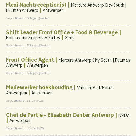
Flexi Nachtreceptionist |
Mercure Antwerp City South |
|
Pullman Antwerp
Antwerpen
Gepubliceerd:
5 dagen geleden
Shift Leader Front Office + Food & Beverage |
|
Holiday Inn Express & Suites
Gent
Gepubliceerd:
5 dagen geleden
Front Office Agent |
Mercure Antwerp City South | Pullman
|
Antwerp
Antwerpen
Gepubliceerd:
5 dagen geleden
Medewerker boekhouding |
Van der Valk Hotel
|
Antwerpen
Antwerpen
Gepubliceerd:
31-07-2026
Chef de Partie - Elisabeth Center Antwerp |
KMDA
|
Antwerpen
Gepubliceerd:
30-07-2026