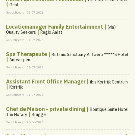
|
Gent
Gepubliceerd:
03-07-2026
Locatiemanager Family Entertainment |
(via)
|
Quality Seekers
Regio Aalst
Gepubliceerd:
01-07-2026
Spa Therapeute |
Botanic Sanctuary Antwerp *****S Hotel
|
Antwerpen
Gepubliceerd:
01-07-2026
Assistant Front Office Manager |
ibis Kortrijk Centrum
|
Kortrijk
Gepubliceerd:
01-07-2026
Chef de Maison - private dining |
Boutique Suite Hotel
|
The Notary
Brugge
Gepubliceerd:
26-06-2026