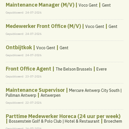
Maintenance Manager (M/V) |
|
Voco Gent
Gent
Gepubliceerd:
24-07-2026
Medewerker Front Office (M/V) |
|
Voco Gent
Gent
Gepubliceerd:
24-07-2026
Ontbijtkok |
|
Voco Gent
Gent
Gepubliceerd:
24-07-2026
Front Office Agent |
|
The Belson Brussels
Evere
Gepubliceerd:
23-07-2026
Maintenance Supervisor |
Mercure Antwerp City South |
|
Pullman Antwerp
Antwerpen
Gepubliceerd:
22-07-2026
Parttime Medewerker Horeca (24 uur per week)
|
|
Bossenstein Golf & Polo Club | Hotel & Restaurant
Broechem
Gepubliceerd:
16-07-2026