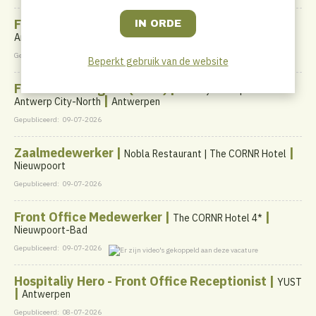
Front Office Agent (MAEK) |
|
MAEK Antwerp Central
Antwerpen
Gepubliceerd:
09-07-2026
Beperkt gebruik van de website
Front Office Agent (HIEA) |
Holiday Inn Express
|
Antwerp City-North
Antwerpen
Gepubliceerd:
09-07-2026
Zaalmedewerker |
|
Nobla Restaurant | The CORNR Hotel
Nieuwpoort
Gepubliceerd:
09-07-2026
Front Office Medewerker |
|
The CORNR Hotel 4*
Nieuwpoort-Bad
Gepubliceerd:
09-07-2026
Hospitaliy Hero - Front Office Receptionist |
YUST
|
Antwerpen
Gepubliceerd:
08-07-2026