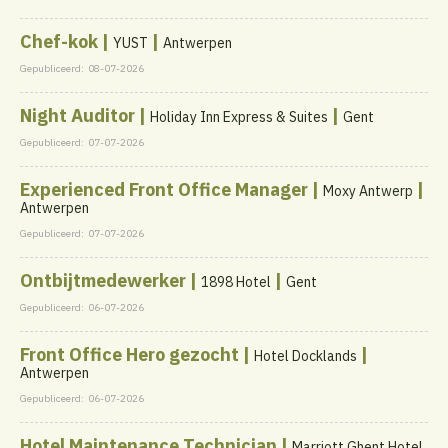
Chef-kok |
|
YUST
Antwerpen
Gepubliceerd:
08-07-2026
Night Auditor |
|
Holiday Inn Express & Suites
Gent
Gepubliceerd:
07-07-2026
Experienced Front Office Manager |
|
Moxy Antwerp
Antwerpen
Gepubliceerd:
07-07-2026
Ontbijtmedewerker |
|
1898 Hotel
Gent
Gepubliceerd:
06-07-2026
Front Office Hero gezocht |
|
Hotel Docklands
Antwerpen
Gepubliceerd:
06-07-2026
Hotel Maintenance Technician |
Marriott Ghent Hotel