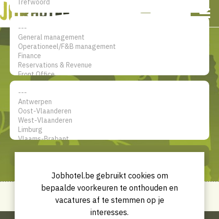
NL
EN
FR
Mijn account
De jobsite voor hotel
professionals
ZOEK
Jobhotel.be gebruikt cookies om
bepaalde voorkeuren te onthouden en
vacatures af te stemmen op je
interesses.