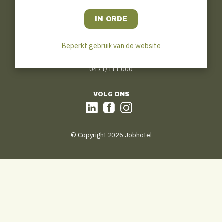
CONTACT
Jobhotel.be
Bosmanslei 31
B–2018 Antwerp
tips@jobhotel.be
Beperkt gebruik van de website
HOTLINE :
(voor plaatsen van advertenties)
0471/111.000
VOLG ONS
© Copyright 2026 Jobhotel