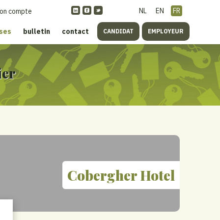
NL
EN
FR
on compte
ises
bulletin
contact
CANDIDAT
EMPLOYEUR
ier
Cobergher Hotel