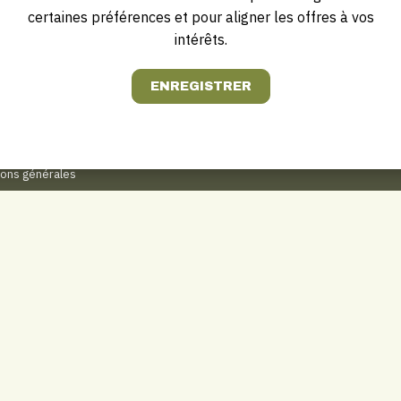
certaines préférences et pour aligner les offres à vos
Jobhotel.be
Bosmanslei 31
intérêts.
offres d'emploi
B–2018 Anvers
0032(0)3/449.45.31
 candidat
annonce
Hotline : 0032 (0) 471/111.000
tips@jobhotel.be
ions générales