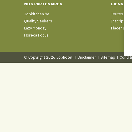
NOS PARTENAIRES
LIENS
Jobkitchen.be
Toutes les 
Quality Seekers
Inscription
Lazy Monday
Placer une 
Horeca Focus
© Copyright 2026 Jobhotel
|
Disclaimer
|
Sitemap
|
Condit