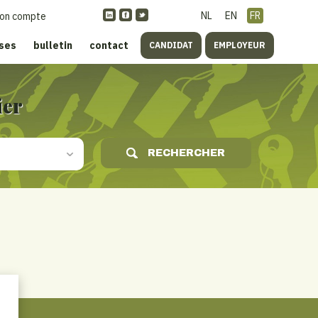
NL
EN
FR
on compte
ises
bulletin
contact
CANDIDAT
EMPLOYEUR
ier
RECHERCHER