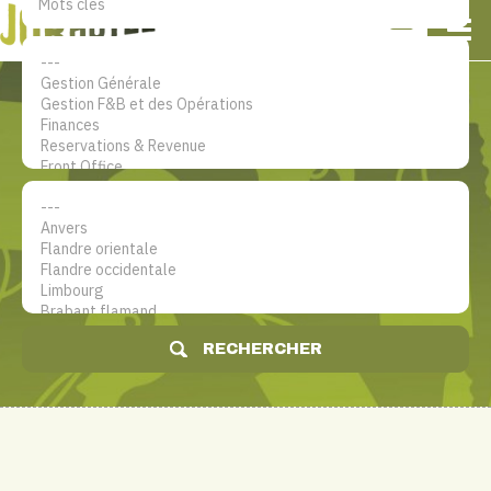
NL
EN
FR
Mon compte
Le site d'emploi dans le secteur
hôtelier
RECHERCHER