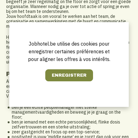
begeeft je zeer regelmatig on the floor en zorgt voor een goede
organisatie. Wanneer nodig ga je over tot actie of spring je even
bij om het team te ondersteunen.
Jouw hoofdtaak is om vooral te werken aan het team, de
organisatie en samenwerkingen met de buurt en communicatie
met de andere vestigingen.
Het administratieve deel van je functie gaat voornamelijk over
het controleren en analyseren van de cijfers en het opmaken van
Jobhotel.be utilise des cookies pour
financiële rapportages. Je staat wekelijks tot dagelijks in
enregistrer certaines préférences et
contact met de Area Manager. De Assistent Manager
ondersteunt in het maken van bestellingen en planningen, maar
pour aligner les offres à vos intérêts.
uiteraard controleer je deze zaken wel steeds.
Profil
Allereerst beschik je over minimaal enkele jaren leidinggevende
ervaring in retail of horeca. Idealiter in een keten, fastfood,
cateringbedrijf, grootkeuken,...
Verder:
ben je een echte peoplemanager met sterke
managementvaardigheden en beweeg je je graag on the
floor;
ben je iemand met een echte persoonlijkheid, flinke dosis
zelfvertrouwen en een sterke uitstraling;
zeer gastgericht en focus op een top-service;
positiviteit is jouw 'middle name' en je zorgt dan ook voor een