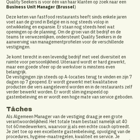
Quality Seekers is voor één van haar klanten op zoek naar een
Business Unit Manager (Brussel
)
Deze keten van fastfood restaurants heeft sinds enkele jaren
voet aan de grond in België en is nog steeds volop in
ontwikkeling en expansie. Er staan nog steeds heel wat
openingen op de planning. Om de groei van dit bedrijf en de
teams te verwezenlijken, ondersteunt Quality Seekers in de
aanwerving van managementprofielen voor de verschillende
vestigingen.
Je komt terecht in een levendig bedrijf met veel diversiteit en
ruimte voor persoonlijkheid. Uiteraard wordt er hard gewerkt,
maar een goede sfeer op de werkvloer is minstens even
belangrijk.
De vestigingen zijn steeds op A-locaties terug te vinden en zijn 7
dagen op 7 geopend. Er wordt gewerkt met kwalitatieve
producten die vers aangeleverd worden en in de restaurants zelf
verder bewerkt worden. Er wordt slim ingespeeld op
gastenbeleving en er wordt een hoge mate van service geboden.
Tâches
Als Algemeen Manager van de vestiging draag je een grote
verantwoordelijkheid. Het totale team bestaat namelijk uit 40
tot 60 medewerkers, waarvoor jij als een echte coach optreedt.
Je ziet toe op een excellente gastenbeleving, opvolging van de
procedures, hygiëne-maatregelen, kwaliteit en service. Je