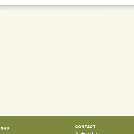
CONTACT
INKS
Jobhotel.be