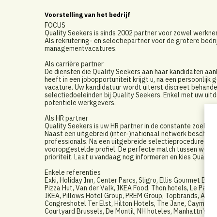
Voorstelling van het bedrijf
FOCUS
Quality Seekers is sinds 2002 partner voor zowel werkn
Als rekrutering- en selectiepartner voor de grotere bedri
managementvacatures.
Als carrière partner
De diensten die Quality Seekers aan haar kandidaten aanbi
heeft in een jobopportuniteit krijgt u, na een persoonlijk
vacature. Uw kandidatuur wordt uiterst discreet behand
selectiedoeleinden bij Quality Seekers. Enkel met uw u
potentiële werkgevers.
Als HR partner
Quality Seekers is uw HR partner in de constante zoekt
Naast een uitgebreid (inter-)nationaal netwerk beschikt
professionals. Na een uitgebreide selectieprocedure wor
vooropgestelde profiel. De perfecte match tussen werkge
prioriteit. Laat u vandaag nog informeren en kies Quality
Enkele referenties
Exki, Holiday Inn, Center Parcs, Sligro, Ellis Gourmet Burg
Pizza Hut, Van der Valk, IKEA Food, Thon hotels, Le Pain 
IKEA, Pillows Hotel Group, PREM Group, Topbrands, Agoria,
Congreshotel Ter Elst, Hilton Hotels, The Jane, Cayman H
Courtyard Brussels, De Montil, NH hoteles, Manhattn’s, 