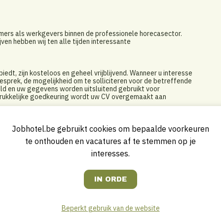
emers als werkgevers binnen de professionele horecasector.
jven hebben wij ten alle tijden interessante
edt, zijn kosteloos en geheel vrijblijvend. Wanneer u interesse
 gesprek, de mogelijkheid om te solliciteren voor de betreffende
eld en uw gegevens worden uitsluitend gebruikt voor
itdrukkelijke goedkeuring wordt uw CV overgemaakt aan
ocht naar de beste medewerkers.
Jobhotel.be gebruikt cookies om bepaalde voorkeuren
 Quality Seekers over een up-to-date database van horeca
te onthouden en vacatures af te stemmen op je
den uitsluitend kandidaten voorgesteld die voldoen aan het
ver en werknemer is in onze activiteiten steeds onze
interesses.
 Seekers als partner in uw zoektocht naar professionals.
er, Pleasures, Trinity Purchasing, BAVET, Pentahotels, Rezidor,
Quotidien, Compass Group, Metro, Frites Atelier, Greenway,
 Marriott, Sandton, Blycolin, Hotel Julien, Recreatie- en
ospitality Group, Middelpunt, O'Learys, J&M Catering,
Beperkt gebruik van de website
Van der Valk Hotels, Otomat, Topbrands …