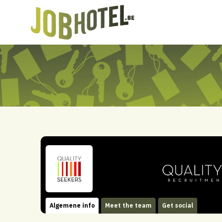
Algemene info
Meet the team
Get social