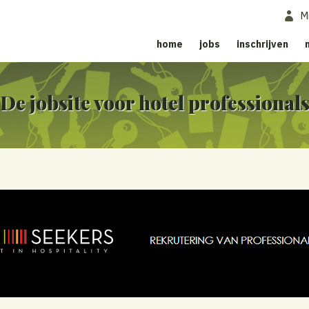
M
home
jobs
inschrijven
De jobsite voor hotel professional