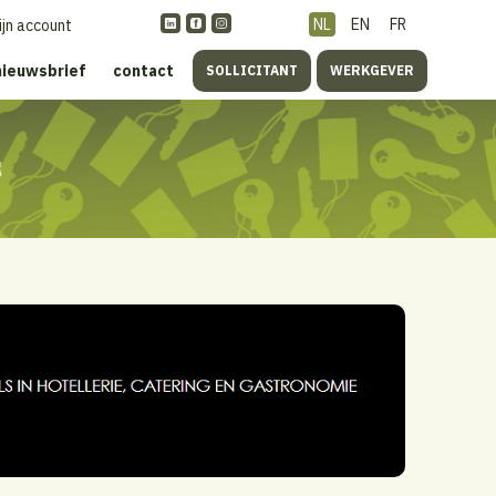
NL
EN
FR
ijn account
nieuwsbrief
contact
SOLLICITANT
WERKGEVER
s