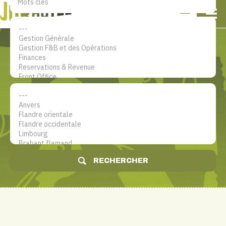
NL
EN
FR
Mon compte
Le site d'emploi dans le secteur
hôtelier
RECHERCHER