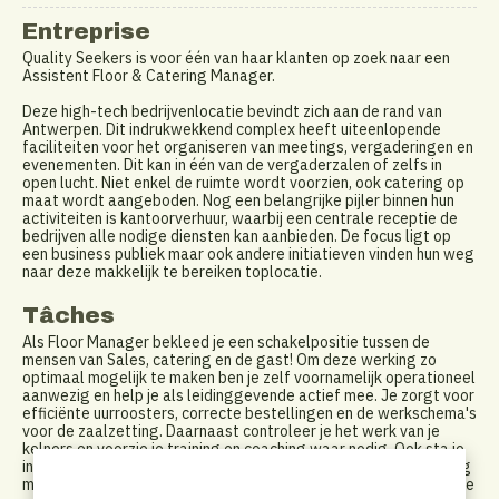
Entreprise
Quality Seekers is voor één van haar klanten op zoek naar een
Assistent Floor & Catering Manager.
Deze high-tech bedrijvenlocatie bevindt zich aan de rand van
Antwerpen. Dit indrukwekkend complex heeft uiteenlopende
faciliteiten voor het organiseren van meetings, vergaderingen en
evenementen. Dit kan in één van de vergaderzalen of zelfs in
open lucht. Niet enkel de ruimte wordt voorzien, ook catering op
maat wordt aangeboden. Nog een belangrijke pijler binnen hun
activiteiten is kantoorverhuur, waarbij een centrale receptie de
bedrijven alle nodige diensten kan aanbieden. De focus ligt op
een business publiek maar ook andere initiatieven vinden hun weg
naar deze makkelijk te bereiken toplocatie.
Tâches
Als Floor Manager bekleed je een schakelpositie tussen de
mensen van Sales, catering en de gast! Om deze werking zo
optimaal mogelijk te maken ben je zelf voornamelijk operationeel
aanwezig en help je als leidinggevende actief mee. Je zorgt voor
efficiënte uurroosters, correcte bestellingen en de werkschema's
voor de zaalzetting. Daarnaast controleer je het werk van je
kelners en voorzie je training en coaching waar nodig. Ook sta je
in voor de algemene orde en netheid en coördineer je de catering
materialen. Bovenal zorg je er voor dat alles verloopt volgens de