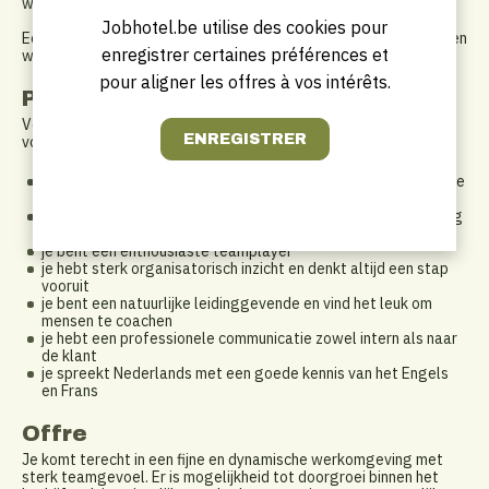
wens van de klant.
Jobhotel.be utilise des cookies pour
Een divers takenpakket met verschillende verantwoordelijkheden
enregistrer certaines préférences et
waartussen je dagelijks moet schakelen!
pour aligner les offres à vos intérêts.
Profil
Voor deze vacature zijn we op zoek naar iemand die zich in de
volgende dingen kan vinden;
je bent een passie voor de horeca en bij voorkeur al een eerste
werkervaring opgedaan
je bent een zelfstandig persoon die graag uit eigen beweging
initiatief neemt
je bent een enthousiaste teamplayer
je hebt sterk organisatorisch inzicht en denkt altijd een stap
vooruit
je bent een natuurlijke leidinggevende en vind het leuk om
mensen te coachen
je hebt een professionele communicatie zowel intern als naar
de klant
je spreekt Nederlands met een goede kennis van het Engels
en Frans
Offre
Je komt terecht in een fijne en dynamische werkomgeving met
sterk teamgevoel. Er is mogelijkheid tot doorgroei binnen het