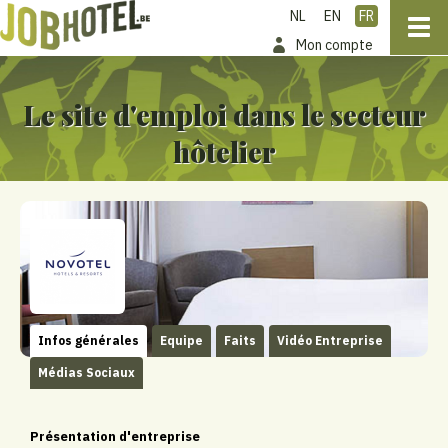
NL
EN
FR
Mon compte
Le site d'emploi dans le secteur
hôtelier
Infos générales
Equipe
Faits
Vidéo Entreprise
Médias Sociaux
Présentation d'entreprise