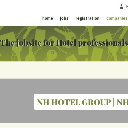
home
jobs
registration
companies
The jobsite for Hotel professional
NH HOTEL GROUP | NH C