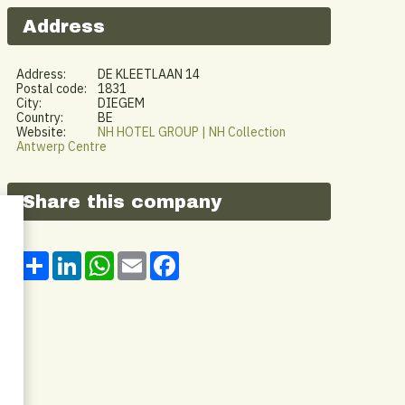
Address
Address:
DE KLEETLAAN 14
Postal code:
1831
City:
DIEGEM
Country:
BE
Website:
NH HOTEL GROUP | NH Collection
Antwerp Centre
Share this company
Share
LinkedIn
WhatsApp
Email
Facebook