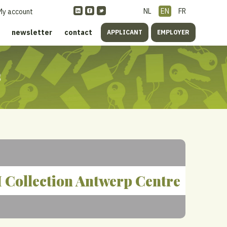
NL
EN
FR
My account
newsletter
contact
APPLICANT
EMPLOYER
s
ollection Antwerp Centre