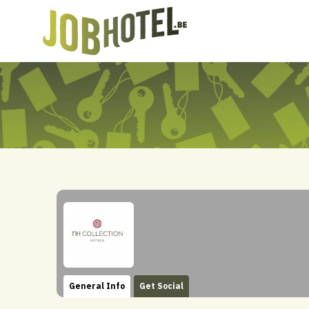
General Info
Get Social