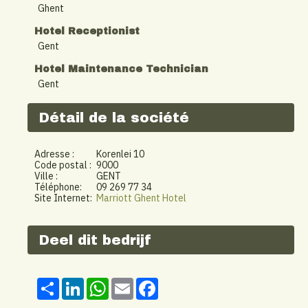
Ghent
Hotel Receptionist
Gent
Hotel Maintenance Technician
Gent
Détail de la société
Adresse :
Korenlei 10
Code postal :
9000
Ville :
GENT
Téléphone:
09 269 77 34
Site Internet:
Marriott Ghent Hotel
Deel dit bedrijf
Share
LinkedIn
WhatsApp
Email
Facebook