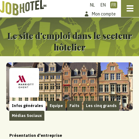
NL
EN
FR
Mon compte
Le site d'emploi dans le secteur
hôtelier
Infos générales
Equipe
Faits
Les cinq grands
Médias Sociaux
Présentation d'entreprise