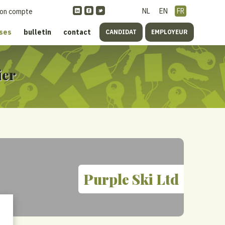
NL
EN
FR
on compte
ises
bulletin
contact
CANDIDAT
EMPLOYEUR
ier
Purple Ski Ltd