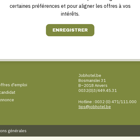
certaines préférences et pour aligner les offres à vos
intérêts.
Jobhotel.be
Bosmanslei 31
offres d'emploi
B–2018 Anvers
0032(0)3/449.45.31
 candidat
annonce
Hotline : 0032 (0) 471/111.000
tips@jobhotel.be
ions générales