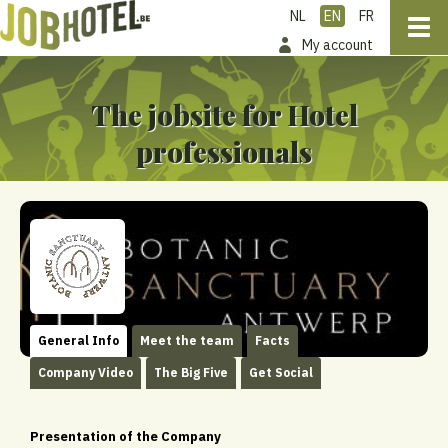
NL
EN
FR
My account
The jobsite for Hotel
professionals
General Info
Meet the team
Facts
Company Video
The Big Five
Get Social
Presentation of the Company