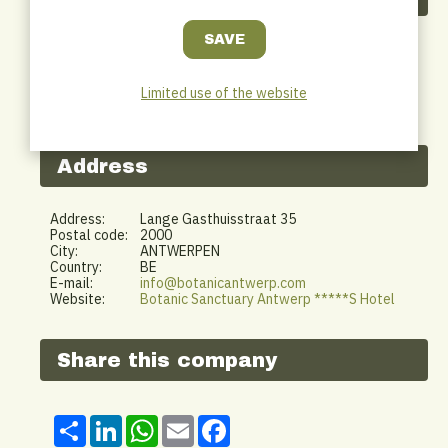
Below you will find the most recent jobs for this employer.
Limited use of the website
Spa Therapeute
Antwerpen
Address
Address:
Lange Gasthuisstraat 35
Postal code:
2000
City:
ANTWERPEN
Country:
BE
E-mail:
info@botanicantwerp.com
Website:
Botanic Sanctuary Antwerp *****S Hotel
Share this company
Share
LinkedIn
WhatsApp
Email
Facebook