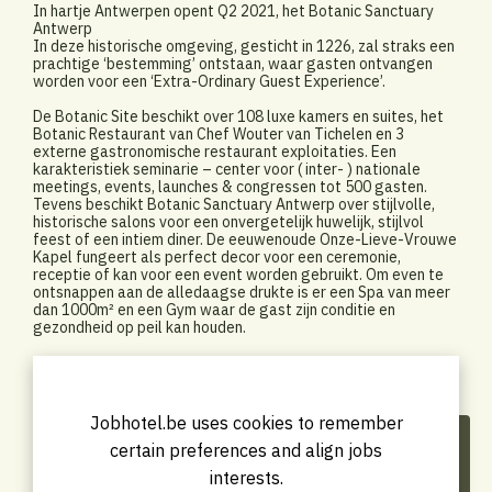
In hartje Antwerpen opent Q2 2021, het Botanic Sanctuary
Antwerp
In deze historische omgeving, gesticht in 1226, zal straks een
prachtige ‘bestemming’ ontstaan, waar gasten ontvangen
worden voor een ‘Extra-Ordinary Guest Experience’.
De Botanic Site beschikt over 108 luxe kamers en suites, het
Botanic Restaurant van Chef Wouter van Tichelen en 3
externe gastronomische restaurant exploitaties. Een
karakteristiek seminarie – center voor ( inter- ) nationale
meetings, events, launches & congressen tot 500 gasten.
Tevens beschikt Botanic Sanctuary Antwerp over stijlvolle,
historische salons voor een onvergetelijk huwelijk, stijlvol
feest of een intiem diner. De eeuwenoude Onze-Lieve-Vrouwe
Kapel fungeert als perfect decor voor een ceremonie,
receptie of kan voor een event worden gebruikt. Om even te
ontsnappen aan de alledaagse drukte is er een Spa van meer
dan 1000m² en een Gym waar de gast zijn conditie en
gezondheid op peil kan houden.
Jobhotel.be uses cookies to remember
Recent vacancies by Botanic
certain preferences and align jobs
Sanctuary Antwerp *****S
interests.
Hotel