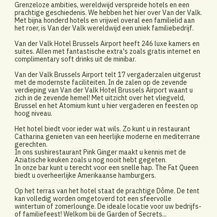
Grenzeloze ambities, wereldwijd verspreide hotels en een
prachtige geschiedenis. We hebben het hier over Van der Valk.
Met bijna honderd hotels en vrijwel overal een familielid aan
het roer, is Van der Valk wereldwijd een uniek familiebedrijf.
Van der Valk Hotel Brussels Airport heeft 246 luxe kamers en
suites. Allen met fantastische extra's zoals gratis internet en
complimentary soft drinks uit de minibar.
Van der Valk Brussels Airport telt 17 vergaderzalen uitgerust
met de modernste faciliteiten. In de zalen op de zevende
verdieping van Van der Valk Hotel Brussels Airport waant u
zich in de zevende hemel! Met uitzicht over het vliegveld,
Brussel en het Atomium kunt u hier vergaderen en feesten op
hoog niveau.
Het hotel biedt voor ieder wat wils. Zo kunt u in restaurant
Catharina genieten van een heerlijke moderne en mediterrane
gerechten.
In ons sushirestaurant Pink Ginger maakt u kennis met de
Aziatische keuken zoals u nog nooit hebt gegeten.
In onze bar kunt u terecht voor een snelle hap. The Fat Queen
biedt u overheerlijke Amerikaanse hamburgers.
Op het terras van het hotel staat de prachtige Dôme. De tent
kan volledig worden omgetoverd tot een sfeervolle
wintertuin of zomerlounge. De ideale locatie voor uw bedrijfs-
of familiefeest! Welkom bij de Garden of Secrets...