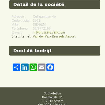
Détail de la société
Adresse :
Culliganlaan 4b
Code postal :
1831
Ville :
DIEGEM
Téléphone:
02/2772155
hr@brussels.Valk.com
E-mail:
Site Internet:
Van der Valk Brussels Airport
Deel dit bedrijf
Share
LinkedIn
WhatsApp
Email
Facebook
Jobhotel.be
Bosmanslei 31
B–2018 Anvers
0032(0)3/449.45.31