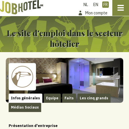
NL
EN
FR
Mon compte
Le site d'emploi dans le secteur
hôtelier
Infos générales
Equipe
Faits
Les cinq grands
Médias Sociaux
Présentation d'entreprise