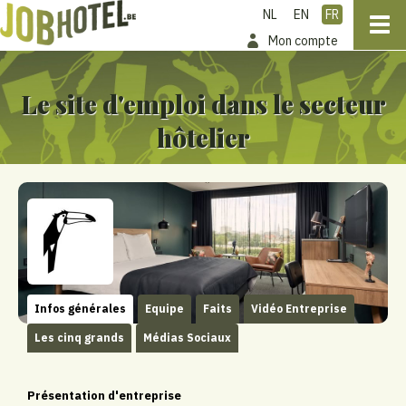
NL
EN
FR
Mon compte
Le site d'emploi dans le secteur
hôtelier
Infos générales
Equipe
Faits
Vidéo Entreprise
Les cinq grands
Médias Sociaux
Présentation d'entreprise