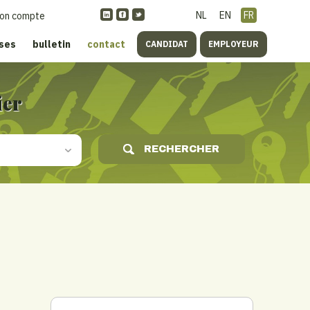
NL
EN
FR
on compte
ises
bulletin
contact
CANDIDAT
EMPLOYEUR
ier
RECHERCHER
s