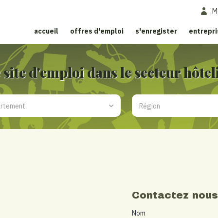
M
accueil
offres d'emploi
s'enregister
entrepr
 site d'emploi dans le secteur hôtel
Contactez nou
Leave
Nom
this