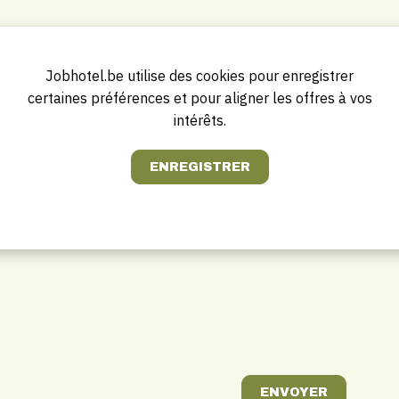
field
EMPTY!
Organisation
Jobhotel.be utilise des cookies pour enregistrer
certaines préférences et pour aligner les offres à vos
Portable
intérêts.
E-Mail
Votre question