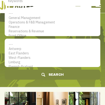
NL
EN
FR
My account
The jobsite for Hotel
professionals
SEARCH