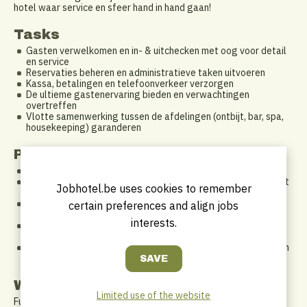
hotel waar service en sfeer hand in hand gaan!
Tasks
Gasten verwelkomen en in- & uitchecken met oog voor detail
en service
Reservaties beheren en administratieve taken uitvoeren
Kassa, betalingen en telefoonverkeer verzorgen
De ultieme gastenervaring bieden en verwachtingen
overtreffen
Vlotte samenwerking tussen de afdelingen (ontbijt, bar, spa,
housekeeping) garanderen
Profile
Gastvrij & servicegericht – Jij maakt het verschil!
Verantwoordelijk & zelfstandig – Je neemt initiatief en werkt
Jobhotel.be uses cookies to remember
nauwkeurig
Flexibel & stressbestendig – Geen dag is hetzelfde, en dat
certain preferences and align jobs
vind jij net leuk
interests.
Polyvalent & proactief – Van receptie tot ondersteuning in
andere afdelingen, jij draait je hand er niet voor om
Taalvaardig – Nederlands & Engels zijn een must, Frans is een
plus
Work Schedule
Limited use of the website
Fulltime | Shiftsysteem (week- & weekendwerk, dag- &