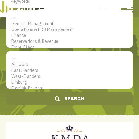
NL
EN
FR
My account
The jobsite for Hotel
professionals
SEARCH