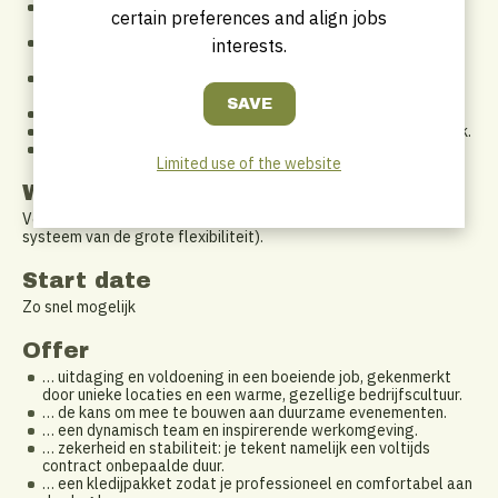
… relevante ervaring als kok in een event-, banquet- of
certain preferences and align jobs
cateringomgeving.
… ervaring in het coördineren en motiveren van personeel. Je
interests.
bent een teamspeler!
… sterke organisatorische vaardigheden en
stressbestendigheid.
… creativiteit en een passie voor gastronomie.
… flexibiliteit en geen probleem met weekend- en avondwerk.
… kennis van HACCP en voedselveiligheid.
Limited use of the website
Work Schedule
Voltijds variabel (38u/week verdeeld over 5 dagen volgens het
systeem van de grote flexibiliteit).
Start date
Zo snel mogelijk
Offer
… uitdaging en voldoening in een boeiende job, gekenmerkt
door unieke locaties en een warme, gezellige bedrijfscultuur.
… de kans om mee te bouwen aan duurzame evenementen.
… een dynamisch team en inspirerende werkomgeving.
… zekerheid en stabiliteit: je tekent namelijk een voltijds
contract onbepaalde duur.
… een kledijpakket zodat je professioneel en comfortabel aan