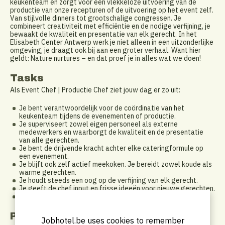
keukenteam en zorgt voor een vlekkeloze uitvoering van de
productie van onze recepturen of de uitvoering op het event zelf.
Van stijlvolle dinners tot grootschalige congressen. Je
combineert creativiteit met efficiëntie en de nodige verfijning, je
bewaakt de kwaliteit en presentatie van elk gerecht. In het
Elisabeth Center Antwerp werk je niet alleen in een uitzonderlijke
omgeving, je draagt ook bij aan een groter verhaal. Want hier
geldt: Nature nurtures – en dat proef je in alles wat we doen!
Tasks
Als Event Chef | Productie Chef ziet jouw dag er zo uit:
Je bent verantwoordelijk voor de coördinatie van het
keukenteam tijdens de evenementen of productie.
Je superviseert zowel eigen personeel als externe
medewerkers en waarborgt de kwaliteit en de presentatie
van alle gerechten.
Je bent de drijvende kracht achter elke cateringformule op
een evenement.
Je blijft ook zelf actief meekoken. Je bereidt zowel koude als
warme gerechten.
Je houdt steeds een oog op de verfijning van elk gerecht.
Je geeft de chef input en frisse ideeën voor nieuwe gerechten.
Je leidt nieuwe medewerkers op.
Profile
Jobhotel.be uses cookies to remember