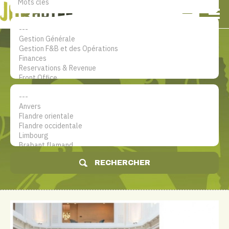
NL
EN
FR
Mon compte
Le site d'emploi dans le secteur
hôtelier
RECHERCHER