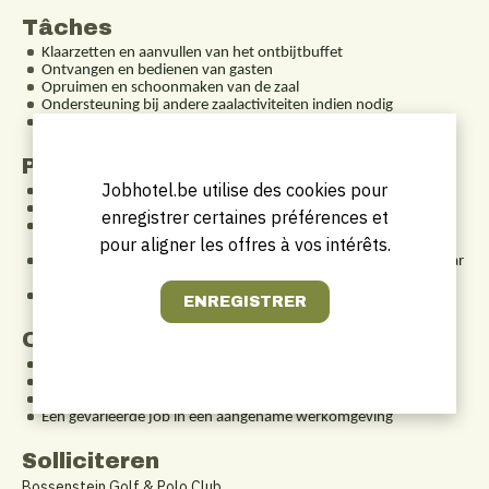
Tâches
Klaarzetten en aanvullen van het ontbijtbuffet
Ontvangen en bedienen van gasten
Opruimen en schoonmaken van de zaal
Ondersteuning bij andere zaalactiviteiten indien nodig
Zorgen voor een nette en gastvrije omgeving
Profil
Jobhotel.be utilise des cookies pour
Je spreekt vloeiend Nederlands
Je bent klantvriendelijk, verzorgd en gemotiveerd
enregistrer certaines préférences et
Je bent flexibel inzetbaar, ook tijdens weekends en op vroege
pour aligner les offres à vos intérêts.
uren
Je beschikt over eigen vervoer (onze locatie is moeilijk bereikbaar
met het openbaar vervoer)
Ervaring in de horeca is een plus, maar geen vereiste
Offre
Een deeltijds contract van onbepaalde duur
24u per week – flexibel uurrooster, ook in het weekend
Een fijne werkplek in een klein team
Een gevarieerde job in een aangename werkomgeving
Solliciteren
Bossenstein Golf & Polo Club