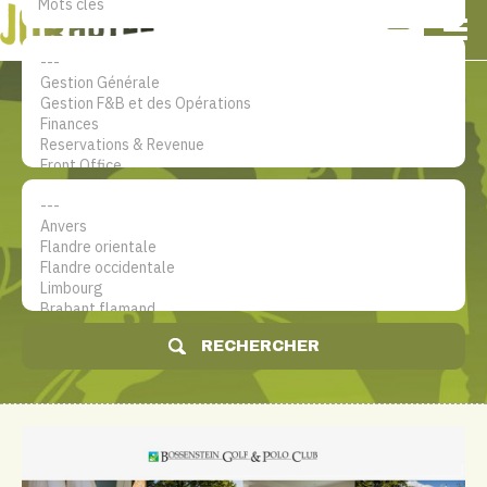
NL
EN
FR
Mon compte
Le site d'emploi dans le secteur
hôtelier
RECHERCHER