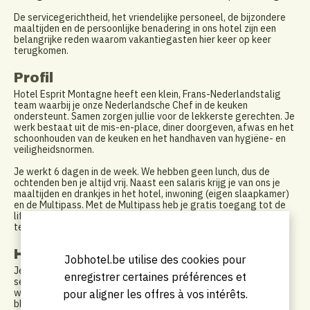
De servicegerichtheid, het vriendelijke personeel, de bijzondere
maaltijden en de persoonlijke benadering in ons hotel zijn een
belangrijke reden waarom vakantiegasten hier keer op keer
terugkomen.
Profil
Hotel Esprit Montagne heeft een klein, Frans-Nederlandstalig
team waarbij je onze Nederlandsche Chef in de keuken
ondersteunt. Samen zorgen jullie voor de lekkerste gerechten. Je
werk bestaat uit de mis-en-place, diner doorgeven, afwas en het
schoonhouden van de keuken en het handhaven van hygiëne- en
veiligheidsnormen.
Je werkt 6 dagen in de week. We hebben geen lunch, dus de
ochtenden ben je altijd vrij. Naast een salaris krijg je van ons je
maaltijden en drankjes in het hotel, inwoning (eigen slaapkamer)
en de Multipass. Met de Multipass heb je gratis toegang tot de
liften die open zijn in de gehele Portes du Soleil, zwembaden,
tennisbanen en minigolf.
Horaires de travail
Jobhotel.be utilise des cookies pour
Je hebt liefde voor het vak, werkt graag met verse,
enregistrer certaines préférences et
seizoensgebonden en regionale producten. Je bent creatief,
weet van basisproducten iets heel speciaals te maken en wilt
pour aligner les offres à vos intérêts.
blijven bijleren en je blijven verdiepen. Je bent collegiaal, vindt