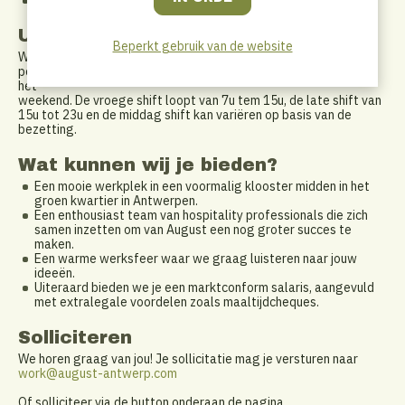
Je spreekt vlot Nederlands, Frans en Engels.
Uurrooster
Beperkt gebruik van de website
We zoeken een part time receptionist(e), idealiter voor 4 dagen
per week. Je werkt in een flexibel, wisselend rooster en ook in
het
weekend. De vroege shift loopt van 7u tem 15u, de late shift van
15u tot 23u en de middag shift kan variëren op basis van de
bezetting.
Wat kunnen wij je bieden?
Een mooie werkplek in een voormalig klooster midden in het
groen kwartier in Antwerpen.
Een enthousiast team van hospitality professionals die zich
samen inzetten om van August een nog groter succes te
maken.
Een warme werksfeer waar we graag luisteren naar jouw
ideeën.
Uiteraard bieden we je een marktconform salaris, aangevuld
met extralegale voordelen zoals maaltijdcheques.
Solliciteren
We horen graag van jou! Je sollicitatie mag je versturen naar
work@august-antwerp.com
Of solliciteer via de button onderaan de pagina.