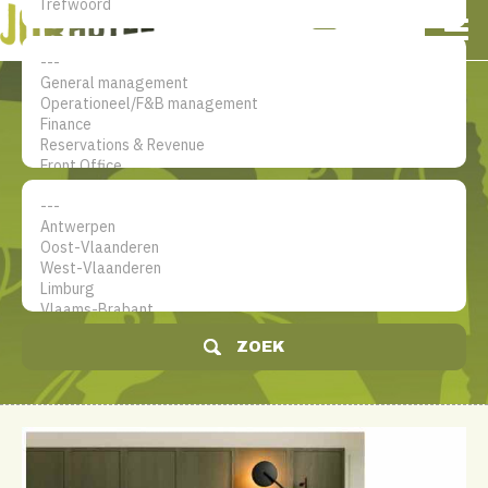
NL
EN
FR
Mijn account
De jobsite voor hotel
professionals
ZOEK