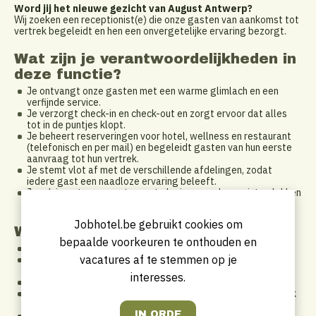
Word jij het nieuwe gezicht van August Antwerp?
Wij zoeken een receptionist(e) die onze gasten van aankomst tot
vertrek begeleidt en hen een onvergetelijke ervaring bezorgt.
Wat zijn je verantwoordelijkheden in
deze functie?
Je ontvangt onze gasten met een warme glimlach en een
verfijnde service.
Je verzorgt check-in en check-out en zorgt ervoor dat alles
tot in de puntjes klopt.
Je beheert reserveringen voor hotel, wellness en restaurant
(telefonisch en per mail) en begeleidt gasten van hun eerste
aanvraag tot hun vertrek.
Je stemt vlot af met de verschillende afdelingen, zodat
iedere gast een naadloze ervaring beleeft.
Je adviseert onze gasten met plezier over de mooiste plekken
in Antwerpen.
Jobhotel.be gebruikt cookies om
Wat verwachten we van jou?
bepaalde voorkeuren te onthouden en
Je hebt bij voorkeur ervaring als receptionist(e).
vacatures af te stemmen op je
Je bent energiek, spontaan en steekt graag de handen uit de
mouwen.
interesses.
Gastvrijheid zit in je natuur en je maakt gemakkelijk contact.
Je neemt verantwoordelijkheid en blijft kalm, ook als het druk
is.