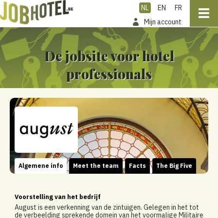
NL
EN
FR
Mijn account
De jobsite voor hotel
professionals
Algemene info
Meet the team
Facts
The Big Five
Voorstelling van het bedrijf
August is een verkenning van de zintuigen. Gelegen in het tot
de verbeelding sprekende domein van het voormalige Militaire