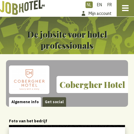
NL
EN
FR
Mijn account
De jobsite voor hotel
professionals
Cobergher Hotel
Algemene info
Get social
Foto van het bedrijf