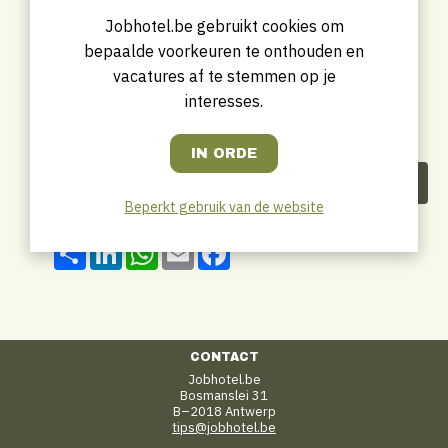
Jobhotel.be gebruikt cookies om
bepaalde voorkeuren te onthouden en
vacatures af te stemmen op je
interesses.
Deel dit bedrijf
Beperkt gebruik van de website
Share
LinkedIn
WhatsApp
Email
Facebook
CONTACT
Jobhotel.be
Bosmanslei 31
B–2018 Antwerp
tips@jobhotel.be