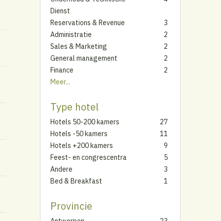
Dienst
Reservations & Revenue
3
Administratie
2
Sales & Marketing
2
General management
2
Finance
2
Meer...
Type hotel
Hotels 50-200 kamers
27
Hotels -50 kamers
11
Hotels +200 kamers
9
Feest- en congrescentra
5
Andere
3
Bed & Breakfast
1
Provincie
Antwerpen
23