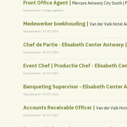
Front Office Agent |
Mercure Antwerp City South | 
Gepubliceerd:
5 dagen geleden
Medewerker boekhouding |
Van der Valk Hotel 
Gepubliceerd:
31-07-2026
Chef de Partie - Elisabeth Center Antwerp 
Gepubliceerd:
30-07-2026
Event Chef | Productie Chef - Elisabeth Ce
Gepubliceerd:
29-07-2026
Banqueting Supervisor - Elisabeth Center 
Gepubliceerd:
29-07-2026
Accounts Receivable Officer |
Van der Valk Hot
Gepubliceerd:
28-07-2026