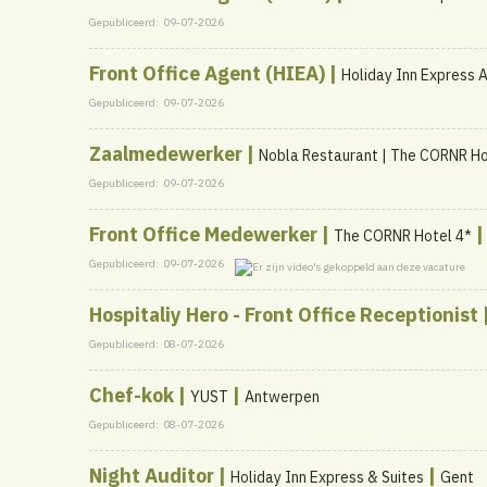
Gepubliceerd:
09-07-2026
Front Office Agent (HIEA) |
Holiday Inn Express 
Gepubliceerd:
09-07-2026
Zaalmedewerker |
Nobla Restaurant | The CORNR Ho
Gepubliceerd:
09-07-2026
Front Office Medewerker |
The CORNR Hotel 4*
Gepubliceerd:
09-07-2026
Hospitaliy Hero - Front Office Receptionist 
Gepubliceerd:
08-07-2026
Chef-kok |
|
YUST
Antwerpen
Gepubliceerd:
08-07-2026
Night Auditor |
|
Holiday Inn Express & Suites
Gent