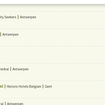
|
lity Seekers
Antwerpen
|
Antwerpen
|
hedral
Antwerpen
xi |
|
Historic Hotels Belgium
Gent
|
ral
Antwerpen