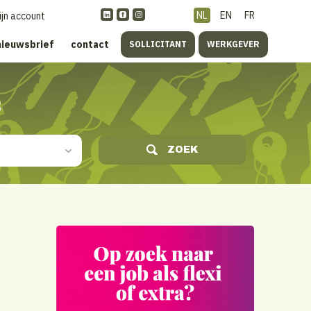
NL
EN
FR
ijn account
nieuwsbrief
contact
SOLLICITANT
WERKGEVER
s
ZOEK