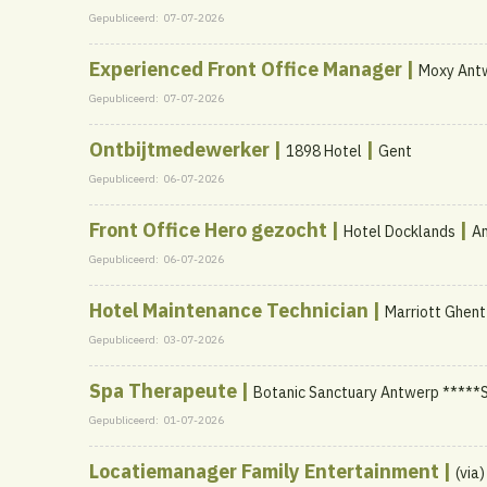
Gepubliceerd:
07-07-2026
Experienced Front Office Manager |
Moxy Ant
Gepubliceerd:
07-07-2026
Ontbijtmedewerker |
|
1898 Hotel
Gent
Gepubliceerd:
06-07-2026
Front Office Hero gezocht |
|
Hotel Docklands
A
Gepubliceerd:
06-07-2026
Hotel Maintenance Technician |
Marriott Ghent
Gepubliceerd:
03-07-2026
Spa Therapeute |
Botanic Sanctuary Antwerp *****S
Gepubliceerd:
01-07-2026
Locatiemanager Family Entertainment |
(via