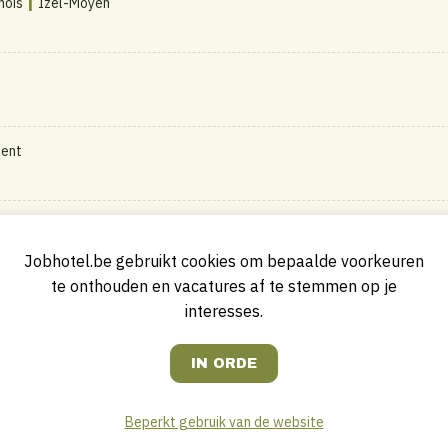
|
mois
Izel-Moyen
ent
Jobhotel.be gebruikt cookies om bepaalde voorkeuren
te onthouden en vacatures af te stemmen op je
interesses.
|
outh | Pullman Antwerp
Antwerpen
Beperkt gebruik van de website
eek) |
|
Bossenstein Golf & Polo Club | Hotel & Restaurant
Broechem