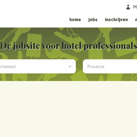
M
home
jobs
inschrijven
De jobsite voor hotel professional