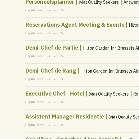
Personeelsplanner |
|
(via) Quality Seekers
Antwer
Gepubliceerd:
27-07-2026
Reservations Agent Meeting & Events |
Hilto
Gepubliceerd:
24-07-2026
Demi-Chef de Partie |
Hilton Garden Inn Brussels Ai
Gepubliceerd:
24-07-2026
Demi-Chef de Rang |
Hilton Garden Inn Brussels Air
Gepubliceerd:
24-07-2026
Executive Chef - Hotel |
|
(via) Quality Seekers
Re
Gepubliceerd:
24-07-2026
Assistent Manager Residentie |
(via) Quality S
Gepubliceerd:
24-07-2026