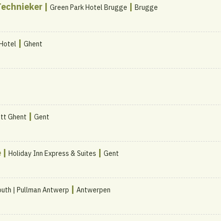
Technieker |
|
Green Park Hotel Brugge
Brugge
|
 Hotel
Ghent
|
ott Ghent
Gent
 |
|
Holiday Inn Express & Suites
Gent
|
outh | Pullman Antwerp
Antwerpen