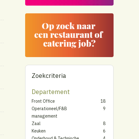
Zoekcriteria
Departement
Front Office
18
Operationeel/F&B
9
management
Zaal
8
Keuken
6
Onderhoud & Technische
4