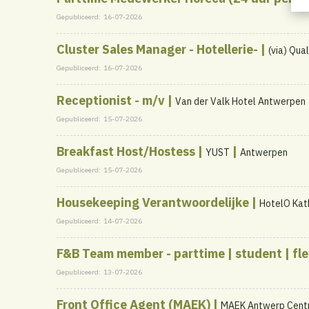
Gepubliceerd:
16-07-2026
Cluster Sales Manager - Hotellerie- |
(via) Qua
Gepubliceerd:
16-07-2026
Receptionist - m/v |
Van der Valk Hotel Antwerpen
Gepubliceerd:
15-07-2026
Breakfast Host/Hostess |
|
YUST
Antwerpen
Gepubliceerd:
15-07-2026
Housekeeping Verantwoordelijke |
HotelO Kat
Gepubliceerd:
14-07-2026
F&B Team member - parttime | student | fle
Gepubliceerd:
13-07-2026
Front Office Agent (MAEK) |
MAEK Antwerp Cent