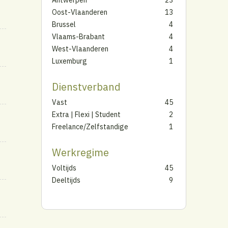
Oost-Vlaanderen
13
Brussel
4
Vlaams-Brabant
4
West-Vlaanderen
4
Luxemburg
1
Dienstverband
Vast
45
Extra | Flexi | Student
2
Freelance/Zelfstandige
1
Werkregime
Voltijds
45
Deeltijds
9