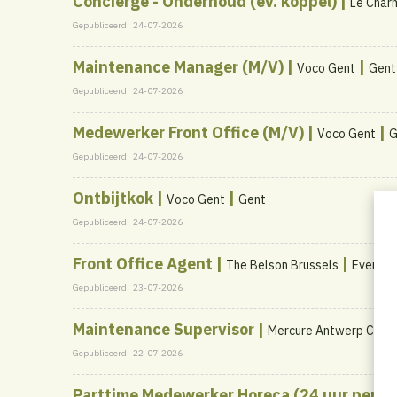
Conciërge - Onderhoud (ev. koppel) |
Le Char
Gepubliceerd:
24-07-2026
Maintenance Manager (M/V) |
|
Voco Gent
Gent
Gepubliceerd:
24-07-2026
Medewerker Front Office (M/V) |
|
Voco Gent
G
Gepubliceerd:
24-07-2026
Ontbijtkok |
|
Voco Gent
Gent
Gepubliceerd:
24-07-2026
Front Office Agent |
|
The Belson Brussels
Evere
Gepubliceerd:
23-07-2026
Maintenance Supervisor |
Mercure Antwerp City S
Gepubliceerd:
22-07-2026
Parttime Medewerker Horeca (24 uur per w