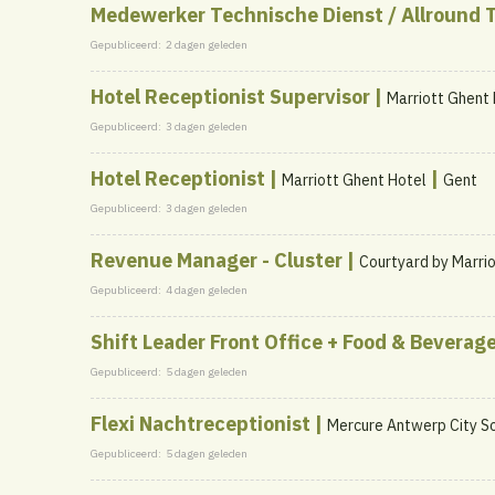
Medewerker Technische Dienst / Allround 
Gepubliceerd:
2 dagen geleden
Hotel Receptionist Supervisor |
Marriott Ghent
Gepubliceerd:
3 dagen geleden
Hotel Receptionist |
|
Marriott Ghent Hotel
Gent
Gepubliceerd:
3 dagen geleden
Revenue Manager - Cluster |
Courtyard by Marri
Gepubliceerd:
4 dagen geleden
Shift Leader Front Office + Food & Beverage
Gepubliceerd:
5 dagen geleden
Flexi Nachtreceptionist |
Mercure Antwerp City S
Gepubliceerd:
5 dagen geleden