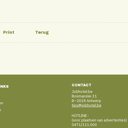
CONTACT
INKS
Jobhotel.be
Bosmanslei 31
B–2018 Antwerp
en
tips@jobhotel.be
b
HOTLINE :
(voor plaatsen van advertenties)
0471/111.000