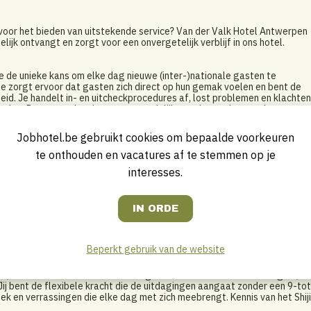
e voor het bieden van uitstekende service? Van der Valk Hotel Antwerpen
lijk ontvangt en zorgt voor een onvergetelijk verblijf in ons hotel.
 je de unieke kans om elke dag nieuwe (inter-)nationale gasten te
e zorgt ervoor dat gasten zich direct op hun gemak voelen en bent de
jheid. Je handelt in- en uitcheckprocedures af, lost problemen en klachten
oelen. Daarnaast ben je verantwoordelijk voor het maken van kamer- en
l in- als extern telefoon- en e-mailverkeer, en het verrichten van divers
ciliteiten van het hotel en de omgeving, ga je net dat stapje verder om
Jobhotel.be gebruikt cookies om bepaalde voorkeuren
gastvrijheid vanzelfsprekend is.
te onthouden en vacatures af te stemmen op je
interesses.
ntwerpen betekent deel uitmaken van een warm en hecht familiebedrijf. 
en vertrouwde werkomgeving, waar teamwork en collegialiteit centraal
voor dat elke gast zich thuis voelt in ons hotel. .
e goed samenwerken en weet je anderen te inspireren. Je bent
Beperkt gebruik van de website
n gasten te overtreffen. Met jouw ambitie breng je creatieve en
rtdurende verbetering. Je hebt oog voor detail, werkt ordelijk en volgt
el, met een uitstekende beheersing van zowel Nederlands als Engels, en
. Jij bent de flexibele kracht die de uitdagingen aangaat zonder een 9-tot
iek en verrassingen die elke dag met zich meebrengt. Kennis van het Shiji