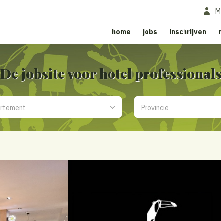
M
home
jobs
inschrijven
De jobsite voor hotel professional