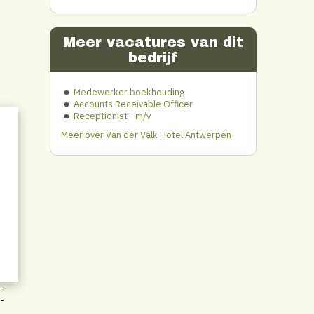
Meer vacatures van dit
bedrijf
Medewerker boekhouding
Accounts Receivable Officer
Receptionist - m/v
e
Meer over Van der Valk Hotel Antwerpen
In
-
-