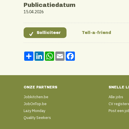
Publicatiedatum
15.04.2026
Share
LinkedIn
WhatsApp
Email
Facebook
ONZE PARTNERS
SNELLE L
Jobkitchen.be
Alle jobs
JobOnTop.be
CV register
Lazy Monday
Post een jo
Quality Seekers