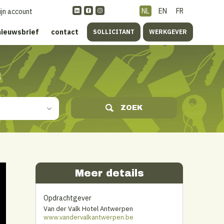
NL
EN
FR
ijn account
nieuwsbrief
contact
SOLLICITANT
WERKGEVER
s
ZOEK
Meer details
Opdrachtgever
Van der Valk Hotel Antwerpen
www.vandervalkantwerpen.be