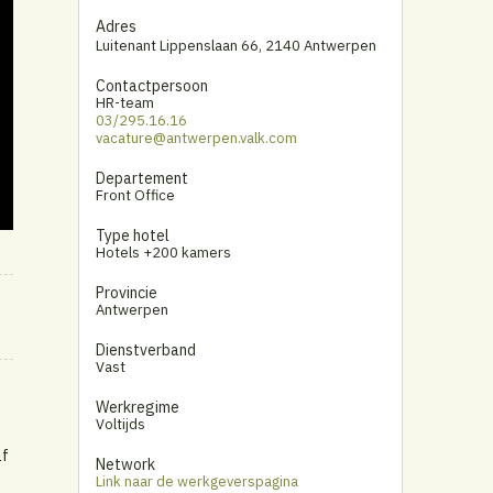
Adres
Luitenant Lippenslaan 66
,
2140 Antwerpen
Contactpersoon
HR-team
03/295.16.16
vacature@antwerpen.valk.com
Departement
Front Office
Type hotel
Hotels +200 kamers
Provincie
Antwerpen
Dienstverband
Vast
Werkregime
Voltijds
lf
Network
Link naar de werkgeverspagina