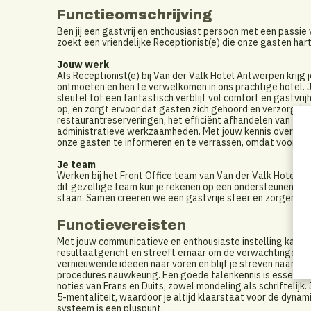
Functieomschrijving
Ben jij een gastvrij en enthousiast persoon met een passi
zoekt een vriendelijke Receptionist(e) die onze gasten harte
Jouw werk
Als Receptionist(e) bij Van der Valk Hotel Antwerpen krijg
ontmoeten en hen te verwelkomen in ons prachtige hotel. J
sleutel tot een fantastisch verblijf vol comfort en gastvri
op, en zorgt ervoor dat gasten zich gehoord en verzorgd v
restaurantreserveringen, het efficiënt afhandelen van zowe
administratieve werkzaamheden. Met jouw kennis over de fa
onze gasten te informeren en te verrassen, omdat voor jou 
Je team
Werken bij het Front Office team van Van der Valk Hotel A
dit gezellige team kun je rekenen op een ondersteunende 
staan. Samen creëren we een gastvrije sfeer en zorgen we er
Functievereisten
Met jouw communicatieve en enthousiaste instelling kan j
resultaatgericht en streeft ernaar om de verwachtingen va
vernieuwende ideeën naar voren en blijf je streven naar voo
procedures nauwkeurig. Een goede talenkennis is essentie
noties van Frans en Duits, zowel mondeling als schriftelijk
5-mentaliteit, waardoor je altijd klaarstaat voor de dynam
systeem is een pluspunt.