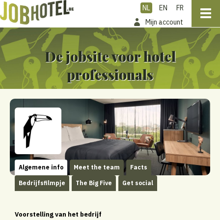
NL
EN
FR
Mijn account
De jobsite voor hotel
professionals
Algemene info
Meet the team
Facts
Bedrijfsfilmpje
The Big Five
Get social
Voorstelling van het bedrijf