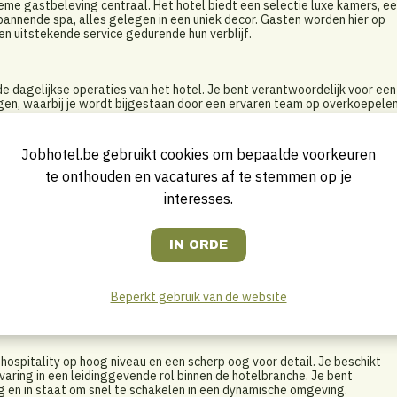
tieme gastbeleving centraal. Het hotel biedt een selectie luxe kamers, e
pannende spa, alles gelegen in een uniek decor. Gasten worden hier op
n uitstekende service gedurende hun verblijf.
e dagelijkse operaties van het hotel. Je bent verantwoordelijk voor een
gen, waarbij je wordt bijgestaan door een ervaren team op overkoepele
 Manager, Housekeeping Manager en Event Manager.
Jobhotel.be gebruikt cookies om bepaalde voorkeuren
te onthouden en vacatures af te stemmen op je
l en bouwt relaties op met de vaste gasten, vragen en klachten los je sn
interesses.
agelijkse controles uit, wanneer nodig spring je bij
orraden en bestellingen op en coördineert de M&E
roles uit, communiceert met housekeeping en plant maintenance in
veer 10 medewerkers
e loonadministratie voor
ngs en KPI's nauw op
inute issues op te lossen, indien nodig spring je in
Beperkt gebruik van de website
rieur op en promoot deze actief via social media
hospitality op hoog niveau en een scherp oog voor detail. Je beschikt
ring in een leidinggevende rol binnen de hotelbranche. Je bent
g en in staat om snel te schakelen in een dynamische omgeving.