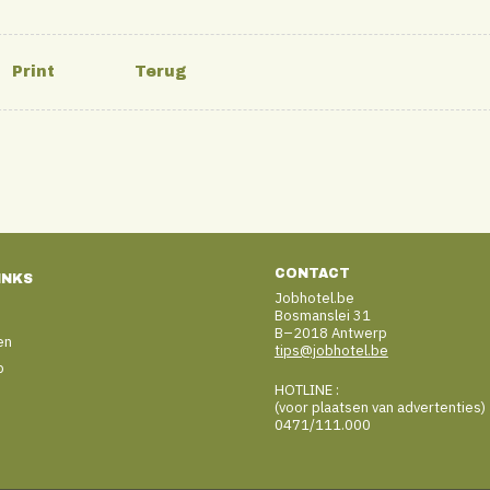
CONTACT
INKS
Jobhotel.be
Bosmanslei 31
B–2018 Antwerp
en
tips@jobhotel.be
b
HOTLINE :
(voor plaatsen van advertenties)
0471/111.000