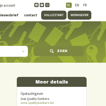
NL
EN
FR
ijn account
nieuwsbrief
contact
SOLLICITANT
WERKGEVER
s
ZOEK
Meer details
Opdrachtgever
(via) Quality Seekers
www.qualityseekers.be