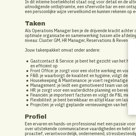
In dit intieme boetiekhotel staat oog voor detail en de ul
uitnodigende ontbijtruimte, een sfeervolle bar en een onts
een persoonlijke wijze verwelkomd en kunnen rekenen op ee
Taken
Als Operations Manager ben je de drijvende kracht achter d
optimale organisatie en samenwerking tussen alle afdelin
niveau: Cluster GM, HR Manager, Reservations & Revenue
Jouw takenpakket omvat onder andere:
Gastcontact & Service: je bent het gezicht van het hote
en efficiënt op
Front Office: je zorgt voor een vlotte werking en voert d
F&B: je waarborgt de kwaliteit en hygiëne, volgt de vo
Housekeeping & Maintenance: je voert regelmatige cont
Management: je leidt een gemotiveerd team van onge
HR: je zorgt voor een waterdichte planning en bereidt d
Financiën: je importeert facturen en volgt de P&L meeti
Flexibiliteit: je bent bereikbaar en altijd klaar om last-m
Projecten: je volgt geplande vernieuwingen van het inte
Profiel
Een ervaren en hands-on professional met een passie voor 
over uitstekende communicatieve vaardigheden en hebt erva
proactief, verantwoordelijk, ondernemend, stressbestendi