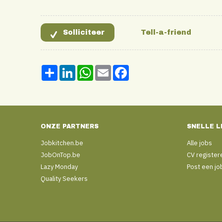
Share
LinkedIn
WhatsApp
Email
Facebook
ONZE PARTNERS
SNELLE L
Jobkitchen.be
Alle jobs
JobOnTop.be
CV register
Lazy Monday
Post een jo
Quality Seekers