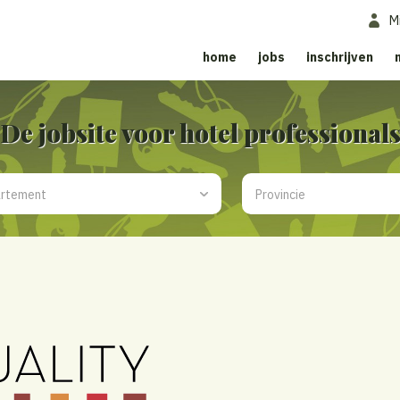
M
home
jobs
inschrijven
De jobsite voor hotel professional