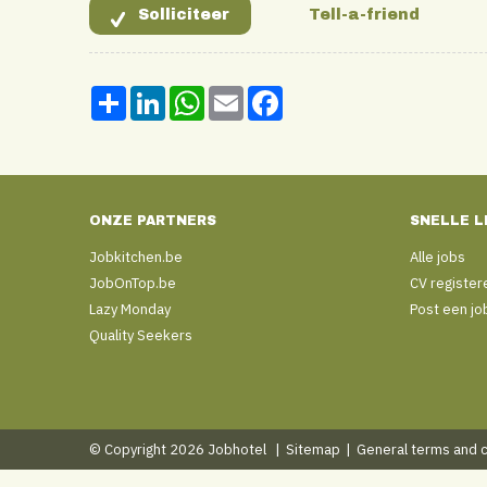
Share
LinkedIn
WhatsApp
Email
Facebook
ONZE PARTNERS
SNELLE L
Jobkitchen.be
Alle jobs
JobOnTop.be
CV register
Lazy Monday
Post een jo
Quality Seekers
© Copyright 2026 Jobhotel
|
Sitemap
|
General terms and 