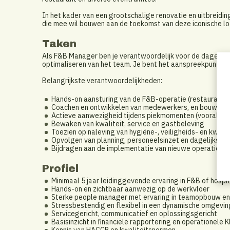
In het kader van een grootschalige renovatie en uitbreidi
die mee wil bouwen aan de toekomst van deze iconische lo
Taken
Als F&B Manager ben je verantwoordelijk voor de dagelijks
optimaliseren van het team. Je bent het aanspreekpunt op d
Belangrijkste verantwoordelijkheden:
Hands-on aansturing van de F&B-operatie (restaurant, 
Coachen en ontwikkelen van medewerkers, en bouwen aa
Actieve aanwezigheid tijdens piekmomenten (vooral w
Bewaken van kwaliteit, service en gastbeleving
Toezien op naleving van hygiëne-, veiligheids- en kwali
Opvolgen van planning, personeelsinzet en dagelijkse o
Bijdragen aan de implementatie van nieuwe operatione
Profiel
Minimaal 5 jaar leidinggevende ervaring in F&B of hospit
Hands-on en zichtbaar aanwezig op de werkvloer
Sterke people manager met ervaring in teamopbouw en
Stressbestendig en flexibel in een dynamische omgevin
Servicegericht, communicatief en oplossingsgericht
Basisinzicht in financiële rapportering en operationele K