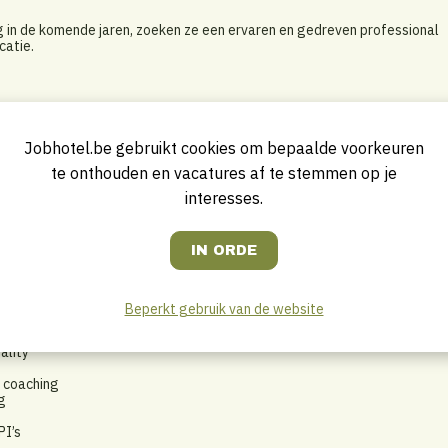
ng in de komende jaren, zoeken ze een ervaren en gedreven professional
catie.
e aansturing van de F&B-activiteiten en voor het operationeel
e werkvloer, waarbij structuur, kwaliteit en service vooropstaan.
Jobhotel.be gebruikt cookies om bepaalde voorkeuren
te onthouden en vacatures af te stemmen op je
bar en events)
interesses.
n een stabiel en professioneel team
eekends)
teitsnormen
rganisatie
le concepten en verbeteringen
Beperkt gebruik van de website
ality
 coaching
g
PI’s