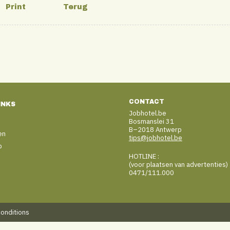
CONTACT
INKS
Jobhotel.be
Bosmanslei 31
B–2018 Antwerp
en
tips@jobhotel.be
b
HOTLINE :
(voor plaatsen van advertenties)
0471/111.000
conditions