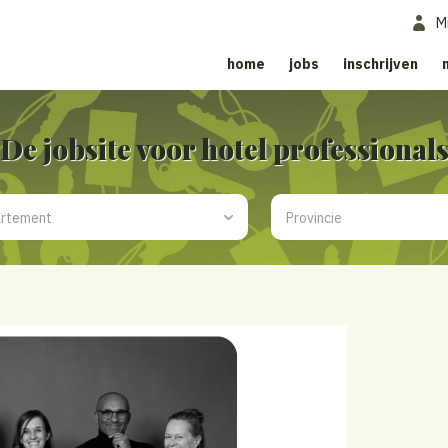
M
home
jobs
inschrijven
De jobsite voor hotel professional