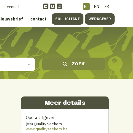
NL
EN
FR
ijn account
nieuwsbrief
contact
SOLLICITANT
WERKGEVER
s
ZOEK
Meer details
Opdrachtgever
(via) Quality Seekers
www.qualityseekers.be