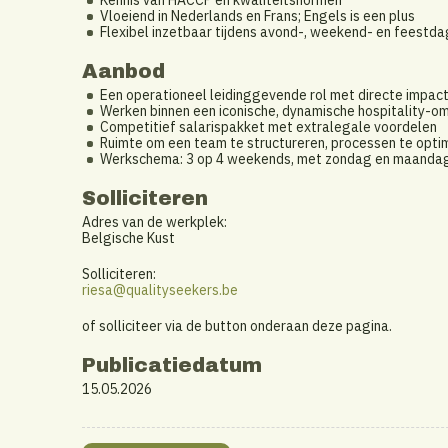
Kennis van HACCP en kwaliteitsnormen
Vloeiend in Nederlands en Frans; Engels is een plus
Flexibel inzetbaar tijdens avond-, weekend- en feestd
Aanbod
Een operationeel leidinggevende rol met directe impac
Werken binnen een iconische, dynamische hospitality-om
Competitief salarispakket met extralegale voordelen
Ruimte om een team te structureren, processen te opt
Werkschema: 3 op 4 weekends, met zondag en maandag 
Solliciteren
Adres van de werkplek:
Belgische Kust
Solliciteren:
riesa@qualityseekers.be
of solliciteer via de button onderaan deze pagina.
Publicatiedatum
15.05.2026