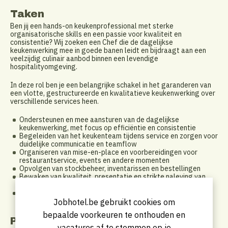
Taken
Ben jij een hands-on keukenprofessional met sterke
organisatorische skills en een passie voor kwaliteit en
consistentie? Wij zoeken een Chef die de dagelijkse
keukenwerking mee in goede banen leidt en bijdraagt aan een
veelzijdig culinair aanbod binnen een levendige
hospitalityomgeving.
In deze rol ben je een belangrijke schakel in het garanderen van
een vlotte, gestructureerde en kwalitatieve keukenwerking over
verschillende services heen.
Ondersteunen en mee aansturen van de dagelijkse
keukenwerking, met focus op efficiëntie en consistentie
Begeleiden van het keukenteam tijdens service en zorgen voor
duidelijke communicatie en teamflow
Organiseren van mise-en-place en voorbereidingen voor
restaurantservice, events en andere momenten
Opvolgen van stockbeheer, inventarissen en bestellingen
Bewaken van kwaliteit, presentatie en strikte naleving van
hygiëne- en voedselveiligheidsnormen
Ondersteunen bij administratieve taken zoals recepturen,
foodcost-opvolging en digitale systemen
Jobhotel.be gebruikt cookies om
bepaalde voorkeuren te onthouden en
Profiel
vacatures af te stemmen op je