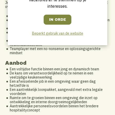
Je bent een hands-on keukenprofessional die ook onder druk het
interesses.
overzicht en de kwaliteit bewaart.
Minstens 1 jaar ervaring in een gelijkaardige keukenfunctie
Ervaring in een hotel- of multi-concept keukenomgeving is een
pluspunt
Sterke organisatorische en communicatieve vaardigheden
Stressbestendig en in staat om hoge standaarden te
Beperkt gebruik van de website
behouden tijdens piekmomenten
Goede kennis van foodcost, stockbeheer en
keukenadministratie
Teamplayer met een no-nonsense en oplossingsgerichte
mindset
Aanbod
Een voltijdse functie binnen een jong en dynamisch team
De kans om verantwoordelijkheid op te nemen in een
veelzijdige keukenwerking
Een afwisselende job in een omgeving waar geen dag
hetzelfde is
Een aantrekkelijk loonpakket, aangevuld met extra legale
voordelen
Ruimte om te groeien binnen een omgeving die inzet op
ontwikkeling en interne doorgroeimogelijkheden
Aantrekkelijke personeelsvoordelen binnen het bredere
hospitalityconcept