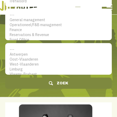
NL
EN
FR
Mijn account
De jobsite voor hotel
professionals
ZOEK