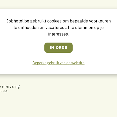
e Chef;
Jobhotel.be gebruikt cookies om bepaalde voorkeuren
en halfproducten;
te onthouden en vacatures af te stemmen op je
 HACCP-richtlijnen.
interesses.
Beperkt gebruik van de website
 de Nederlandse taal.
 en ervaring;
roep;