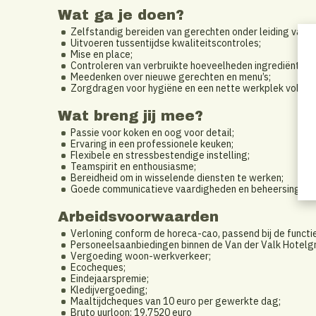
Wat ga je doen?
Zelfstandig bereiden van gerechten onder leiding van d
Uitvoeren tussentijdse kwaliteitscontroles;
Mise en place;
Controleren van verbruikte hoeveelheden ingrediënten 
Meedenken over nieuwe gerechten en menu’s;
Zorgdragen voor hygiëne en een nette werkplek volgens
Wat breng jij mee?
Passie voor koken en oog voor detail;
Ervaring in een professionele keuken;
Flexibele en stressbestendige instelling;
Teamspirit en enthousiasme;
Bereidheid om in wisselende diensten te werken;
Goede communicatieve vaardigheden en beheersing van
Arbeidsvoorwaarden
Verloning conform de horeca-cao, passend bij de functie
Personeelsaanbiedingen binnen de Van der Valk Hotelg
Vergoeding woon-werkverkeer;
Ecocheques;
Eindejaarspremie;
Kledijvergoeding;
Maaltijdcheques van 10 euro per gewerkte dag;
Bruto uurloon: 19,7520 euro