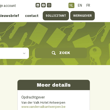
NL
EN
FR
ijn account
nieuwsbrief
contact
SOLLICITANT
WERKGEVER
s
ZOEK
Meer details
Opdrachtgever
Van der Valk Hotel Antwerpen
www.vandervalkantwerpen.be