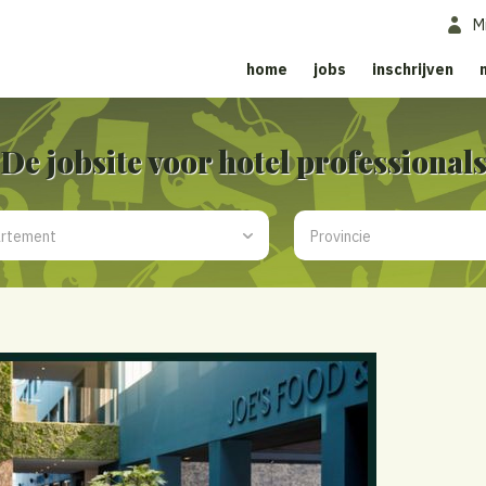
M
home
jobs
inschrijven
De jobsite voor hotel professional