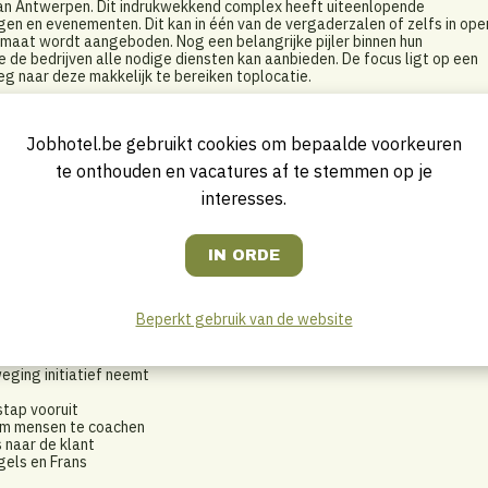
 van Antwerpen. Dit indrukwekkend complex heeft uiteenlopende
gen en evenementen. Dit kan in één van de vergaderzalen of zelfs in ope
p maat wordt aangeboden. Nog een belangrijke pijler binnen hun
ie de bedrijven alle nodige diensten kan aanbieden. De focus ligt op een
eg naar deze makkelijk te bereiken toplocatie.
Jobhotel.be gebruikt cookies om bepaalde voorkeuren
e mensen van Sales, catering en de gast! Om deze werking zo optimaal
nwezig en help je als leidinggevende actief mee. Je zorgt voor efficiën
te onthouden en vacatures af te stemmen op je
r de zaalzetting. Daarnaast controleer je het werk van je kelners en
oor de algemene orde en netheid en coördineer je de catering materialen.
interesses.
 van de klant.
kheden waartussen je dagelijks moet schakelen!
 de volgende dingen kan vinden;
Beperkt gebruik van de website
en eerste werkervaring opgedaan
eging initiatief neemt
stap vooruit
k om mensen te coachen
 naar de klant
gels en Frans