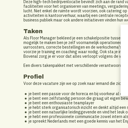
Deze high-tech bedrijvenlocatie bevindt zich aan de rand
faciliteiten voor het organiseren van meetings, vergaderin
lucht. Niet enkel de ruimte wordt voorzien, ook catering o
activiteiten is kantoorverhuur, waarbij een centrale recept
business publiek maar ook andere initiatieven vinden hun w
Taken
Als Floor Manager bekleed je een schakelpositie tussen d
mogelijk te maken ben je zelf voornamelijk operationeel aa
uurroosters, correcte bestellingen en de werkschema's voo
voorzie je training en coaching waar nodig. Ook sta je in v
Bovenal zorg je er voor dat alles verloopt volgens de wens
Een divers takenpakket met verschillende verantwoordelij
Profiel
Voor deze vacature zijn we op zoek naar iemand die zich in
je bent een passie voor de horeca en bij voorkeur al e
je bent een zelfstandig persoon die graag uit eigen bew
je bent een enthousiaste teamplayer
je hebt sterk organisatorisch inzicht en denkt altijd een 
je bent een natuurlijke leidinggevende en vind het leu
je hebt een professionele communicatie zowel intern als
je spreekt Nederlands met een goede kennis van het En