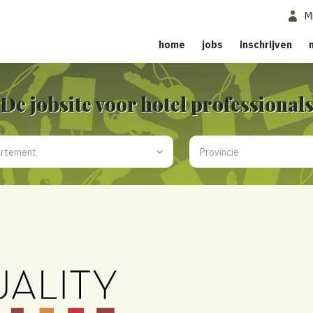
M
home
jobs
inschrijven
De jobsite voor hotel professional