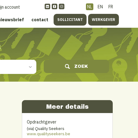
NL
EN
FR
ijn account
nieuwsbrief
contact
SOLLICITANT
WERKGEVER
s
ZOEK
Meer details
Opdrachtgever
(via) Quality Seekers
www.qualityseekers.be