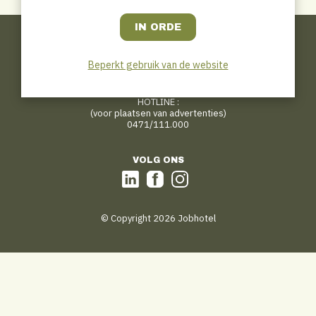
CONTACT
Jobhotel.be
Bosmanslei 31
Beperkt gebruik van de website
B–2018 Antwerp
tips@jobhotel.be
HOTLINE :
(voor plaatsen van advertenties)
0471/111.000
VOLG ONS
© Copyright 2026 Jobhotel