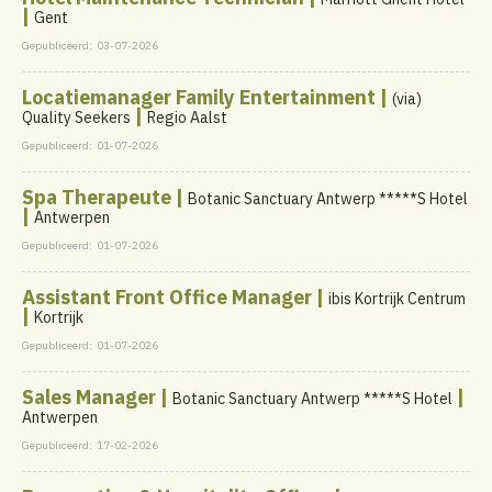
|
Gent
Gepubliceerd:
03-07-2026
Locatiemanager Family Entertainment |
(via)
|
Quality Seekers
Regio Aalst
Gepubliceerd:
01-07-2026
Spa Therapeute |
Botanic Sanctuary Antwerp *****S Hotel
|
Antwerpen
Gepubliceerd:
01-07-2026
Assistant Front Office Manager |
ibis Kortrijk Centrum
|
Kortrijk
Gepubliceerd:
01-07-2026
Sales Manager |
|
Botanic Sanctuary Antwerp *****S Hotel
Antwerpen
Gepubliceerd:
17-02-2026