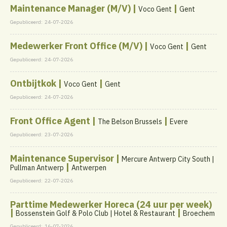
Maintenance Manager (M/V) |
|
Voco Gent
Gent
Gepubliceerd:
24-07-2026
Medewerker Front Office (M/V) |
|
Voco Gent
Gent
Gepubliceerd:
24-07-2026
Ontbijtkok |
|
Voco Gent
Gent
Gepubliceerd:
24-07-2026
Front Office Agent |
|
The Belson Brussels
Evere
Gepubliceerd:
23-07-2026
Maintenance Supervisor |
Mercure Antwerp City South |
|
Pullman Antwerp
Antwerpen
Gepubliceerd:
22-07-2026
Parttime Medewerker Horeca (24 uur per week)
|
|
Bossenstein Golf & Polo Club | Hotel & Restaurant
Broechem
Gepubliceerd:
16-07-2026