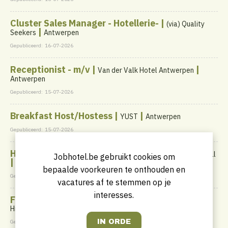
Cluster Sales Manager - Hotellerie- |
(via) Quality
|
Seekers
Antwerpen
Gepubliceerd:
16-07-2026
Receptionist - m/v |
|
Van der Valk Hotel Antwerpen
Antwerpen
Gepubliceerd:
15-07-2026
Breakfast Host/Hostess |
|
YUST
Antwerpen
Gepubliceerd:
15-07-2026
Housekeeping Verantwoordelijke |
HotelO Kathedral
Jobhotel.be gebruikt cookies om
|
Antwerpen
bepaalde voorkeuren te onthouden en
Gepubliceerd:
14-07-2026
vacatures af te stemmen op je
interesses.
F&B Team member - parttime | student | flexi |
|
Historic Hotels Belgium
Gent
Gepubliceerd:
13-07-2026