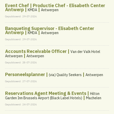
Event Chef | Productie Chef - Elisabeth Center
Antwerp |
|
KMDA
Antwerpen
Gepubliceerd:
29-07-2026
Banqueting Supervisor - Elisabeth Center
Antwerp |
|
KMDA
Antwerpen
Gepubliceerd:
29-07-2026
Accounts Receivable Officer |
Van der Valk Hotel
|
Antwerpen
Antwerpen
Gepubliceerd:
28-07-2026
Personeelsplanner |
|
(via) Quality Seekers
Antwerpen
Gepubliceerd:
27-07-2026
Reservations Agent Meeting & Events |
Hilton
|
Garden Inn Brussels Airport (Black Label Hotels)
Machelen
Gepubliceerd:
24-07-2026