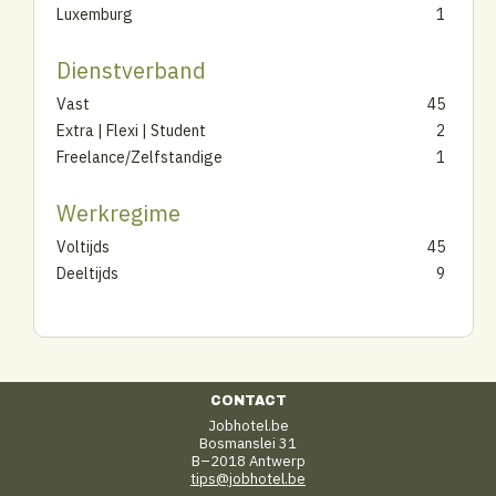
Luxemburg
1
Dienstverband
Vast
45
Extra | Flexi | Student
2
Freelance/Zelfstandige
1
Werkregime
Voltijds
45
Deeltijds
9
CONTACT
Jobhotel.be
Bosmanslei 31
B–2018 Antwerp
tips@jobhotel.be