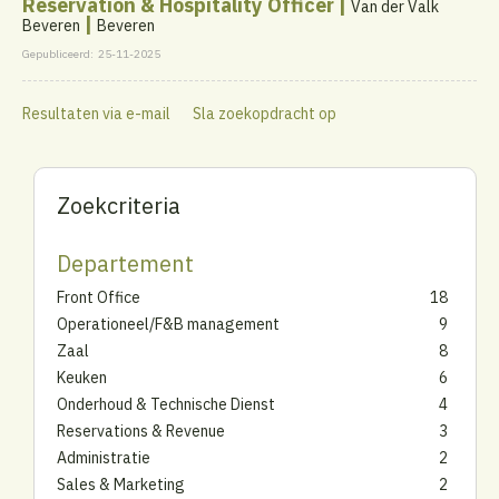
Reservation & Hospitality Officer |
Van der Valk
|
Beveren
Beveren
Gepubliceerd:
25-11-2025
Resultaten via e-mail
Sla zoekopdracht op
Zoekcriteria
Departement
Front Office
18
Operationeel/F&B management
9
Zaal
8
Keuken
6
Onderhoud & Technische Dienst
4
Reservations & Revenue
3
Administratie
2
Sales & Marketing
2