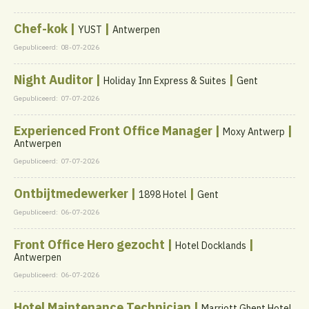
Chef-kok |
|
YUST
Antwerpen
Gepubliceerd:
08-07-2026
Night Auditor |
|
Holiday Inn Express & Suites
Gent
Gepubliceerd:
07-07-2026
Experienced Front Office Manager |
|
Moxy Antwerp
Antwerpen
Gepubliceerd:
07-07-2026
Ontbijtmedewerker |
|
1898 Hotel
Gent
Gepubliceerd:
06-07-2026
Front Office Hero gezocht |
|
Hotel Docklands
Antwerpen
Gepubliceerd:
06-07-2026
Hotel Maintenance Technician |
Marriott Ghent Hotel