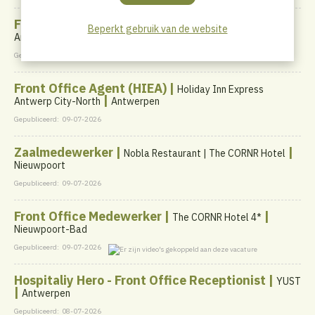
Front Office Agent (MAEK) |
|
MAEK Antwerp Central
Beperkt gebruik van de website
Antwerpen
Gepubliceerd:
09-07-2026
Front Office Agent (HIEA) |
Holiday Inn Express
|
Antwerp City-North
Antwerpen
Gepubliceerd:
09-07-2026
Zaalmedewerker |
|
Nobla Restaurant | The CORNR Hotel
Nieuwpoort
Gepubliceerd:
09-07-2026
Front Office Medewerker |
|
The CORNR Hotel 4*
Nieuwpoort-Bad
Gepubliceerd:
09-07-2026
Hospitaliy Hero - Front Office Receptionist |
YUST
|
Antwerpen
Gepubliceerd:
08-07-2026