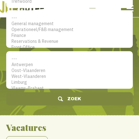
NL
EN
FR
Mijn account
De jobsite voor hotel
professionals
ZOEK
Vacatures