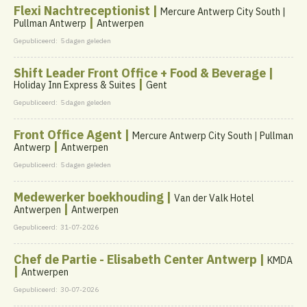
Flexi Nachtreceptionist |
Mercure Antwerp City South |
|
Pullman Antwerp
Antwerpen
Gepubliceerd:
5 dagen geleden
Shift Leader Front Office + Food & Beverage |
|
Holiday Inn Express & Suites
Gent
Gepubliceerd:
5 dagen geleden
Front Office Agent |
Mercure Antwerp City South | Pullman
|
Antwerp
Antwerpen
Gepubliceerd:
5 dagen geleden
Medewerker boekhouding |
Van der Valk Hotel
|
Antwerpen
Antwerpen
Gepubliceerd:
31-07-2026
Chef de Partie - Elisabeth Center Antwerp |
KMDA
|
Antwerpen
Gepubliceerd:
30-07-2026