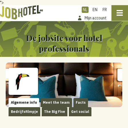
">
NL
EN
FR
Mijn account
De jobsite voor hotel
professionals
Algemene info
Meet the team
Facts
Bedrijfsfilmpje
The Big Five
Get social