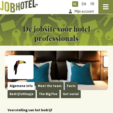
NL
EN
FR
Mijn account
De jobsite voor hotel
professionals
Algemene info
Meet the team
Facts
Bedrijfsfilmpje
The Big Five
Get social
Voorstelling van het bedrijf