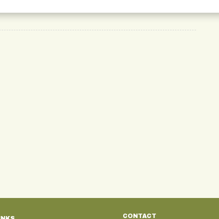
Van der Valk Hotels, Otomat, Topbrands …
CONTACT
INKS