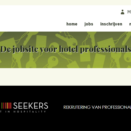
M
home
jobs
inschrijven
De jobsite voor hotel professional