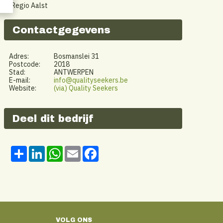
Regio Aalst
Contactgegevens
Adres:
Bosmanslei 31
Postcode:
2018
Stad:
ANTWERPEN
E-mail:
info@qualityseekers.be
Website:
(via) Quality Seekers
Deel dit bedrijf
Share
LinkedIn
WhatsApp
Email
Facebook
VOLG ONS