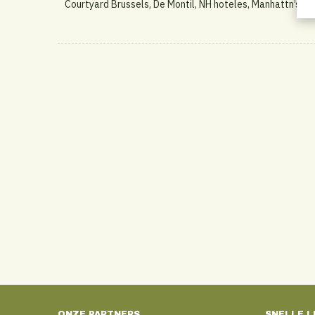
Courtyard Brussels, De Montil, NH hoteles, Manhattn’s, 
ONZE PARTNERS
SNELLE L