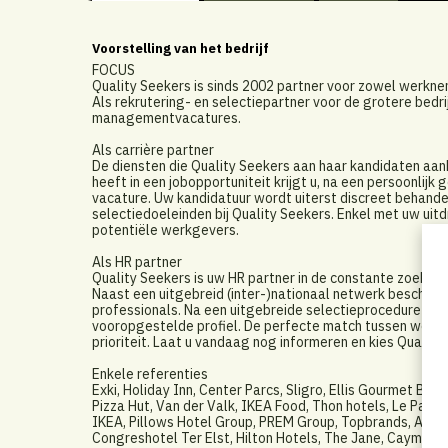
Voorstelling van het bedrijf
FOCUS
Quality Seekers is sinds 2002 partner voor zowel werkn
Als rekrutering- en selectiepartner voor de grotere bedri
managementvacatures.
Als carrière partner
De diensten die Quality Seekers aan haar kandidaten aanbi
heeft in een jobopportuniteit krijgt u, na een persoonlijk
vacature. Uw kandidatuur wordt uiterst discreet behand
selectiedoeleinden bij Quality Seekers. Enkel met uw u
potentiële werkgevers.
Als HR partner
Quality Seekers is uw HR partner in de constante zoekt
Naast een uitgebreid (inter-)nationaal netwerk beschikt
professionals. Na een uitgebreide selectieprocedure wor
vooropgestelde profiel. De perfecte match tussen werkge
prioriteit. Laat u vandaag nog informeren en kies Quality
Enkele referenties
Exki, Holiday Inn, Center Parcs, Sligro, Ellis Gourmet Burg
Pizza Hut, Van der Valk, IKEA Food, Thon hotels, Le Pain 
IKEA, Pillows Hotel Group, PREM Group, Topbrands, Agoria,
Congreshotel Ter Elst, Hilton Hotels, The Jane, Cayman H