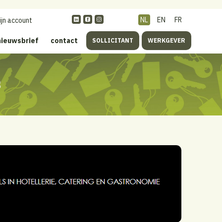
NL
EN
FR
ijn account
nieuwsbrief
contact
SOLLICITANT
WERKGEVER
s