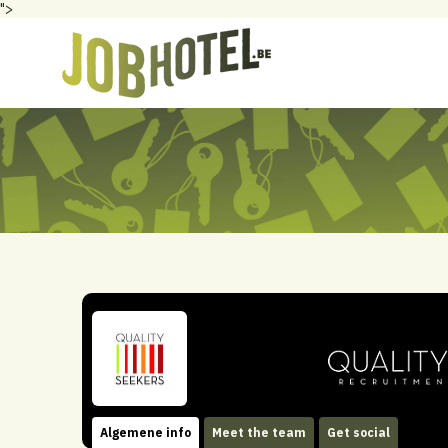
">
Algemene info
Meet the team
Get social