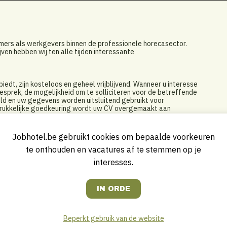
emers als werkgevers binnen de professionele horecasector.
jven hebben wij ten alle tijden interessante
edt, zijn kosteloos en geheel vrijblijvend. Wanneer u interesse
 gesprek, de mogelijkheid om te solliciteren voor de betreffende
eld en uw gegevens worden uitsluitend gebruikt voor
itdrukkelijke goedkeuring wordt uw CV overgemaakt aan
Jobhotel.be gebruikt cookies om bepaalde voorkeuren
ocht naar de beste medewerkers.
 Quality Seekers over een up-to-date database van horeca
te onthouden en vacatures af te stemmen op je
den uitsluitend kandidaten voorgesteld die voldoen aan het
interesses.
ver en werknemer is in onze activiteiten steeds onze
 Seekers als partner in uw zoektocht naar professionals.
er, Pleasures, Trinity Purchasing, BAVET, Pentahotels, Rezidor,
Quotidien, Compass Group, Metro, Frites Atelier, Greenway,
 Marriott, Sandton, Blycolin, Hotel Julien, Recreatie- en
Beperkt gebruik van de website
ospitality Group, Middelpunt, O'Learys, J&M Catering,