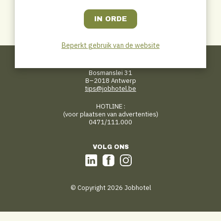
Share
LinkedIn
WhatsApp
Email
Facebook
Beperkt gebruik van de website
CONTACT
Jobhotel.be
Bosmanslei 31
B–2018 Antwerp
tips@jobhotel.be
HOTLINE :
(voor plaatsen van advertenties)
0471/111.000
VOLG ONS
© Copyright 2026 Jobhotel