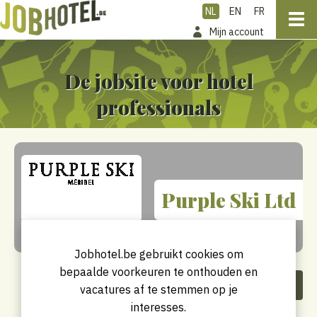
NL
EN
FR
Mijn account
De jobsite voor hotel
professionals
Purple Ski Ltd
Jobhotel.be gebruikt cookies om
bepaalde voorkeuren te onthouden en
Deel dit bedrijf
vacatures af te stemmen op je
interesses.