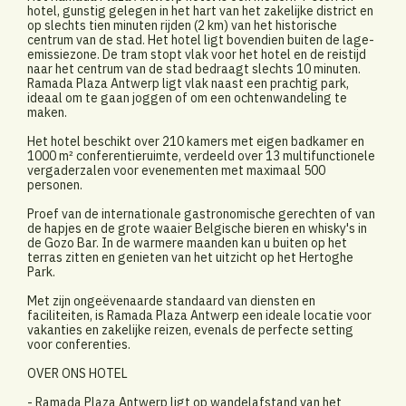
hotel, gunstig gelegen in het hart van het zakelijke district en
op slechts tien minuten rijden (2 km) van het historische
centrum van de stad. Het hotel ligt bovendien buiten de lage-
emissiezone. De tram stopt vlak voor het hotel en de reistijd
naar het centrum van de stad bedraagt slechts 10 minuten.
Ramada Plaza Antwerp ligt vlak naast een prachtig park,
ideaal om te gaan joggen of om een ochtenwandeling te
maken.
Het hotel beschikt over 210 kamers met eigen badkamer en
1000 m² conferentieruimte, verdeeld over 13 multifunctionele
vergaderzalen voor evenementen met maximaal 500
personen.
Proef van de internationale gastronomische gerechten of van
de hapjes en de grote waaier Belgische bieren en whisky's in
de Gozo Bar. In de warmere maanden kan u buiten op het
terras zitten en genieten van het uitzicht op het Hertoghe
Park.
Met zijn ongeëvenaarde standaard van diensten en
faciliteiten, is Ramada Plaza Antwerp een ideale locatie voor
vakanties en zakelijke reizen, evenals de perfecte setting
voor conferenties.
OVER ONS HOTEL
- Ramada Plaza Antwerp ligt op wandelafstand van het