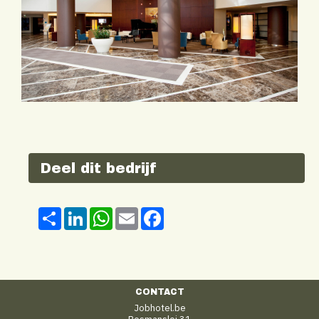
Deel dit bedrijf
Share
LinkedIn
WhatsApp
Email
Facebook
CONTACT
Jobhotel.be