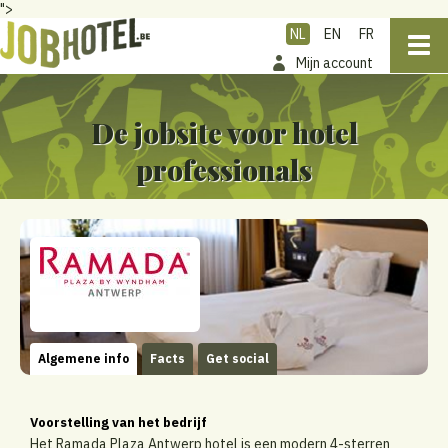
">
NL
EN
FR
Mijn account
De jobsite voor hotel
professionals
Algemene info
Facts
Get social
Voorstelling van het bedrijf
Het Ramada Plaza Antwerp hotel is een modern 4-sterren