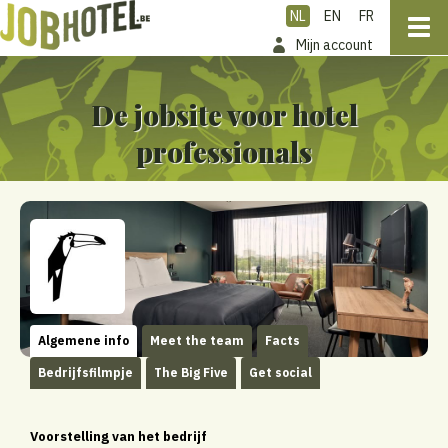
NL
EN
FR
Mijn account
De jobsite voor hotel
professionals
Algemene info
Meet the team
Facts
Bedrijfsfilmpje
The Big Five
Get social
Voorstelling van het bedrijf