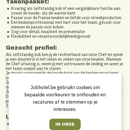
Takenpakket:
Ervaring als zelfstandig kok of een vergelijkbare functie aan
zowel de koude- als de warme kant
Passie voor de Franse keuken en liefde voor streekproducten
Een keukenprofessional met hart voor het team, gevoel voor
mensen en passie voor koken.
Oog voor detail, kwaliteit en presentatie
Flexibiliteit en verantwoordelijkheidsgevoel
Gezocht profiel:
Als zelfstandig kok ben jij de rechterhand van onze Chef en speel
je een sleutelrol in het reilen en zeilen van onze keuken. Wanneer
de Chef afwezig is, neem jij met vertrouwen de leiding en weet je
het team soepel aan te sturen.
Je draait voornamelijk de koude kant van de keuken maar bent
ook in staat om de warme kant te draaien.
Je bereidt gerechten met passie, vakmanschap en oog voor
detail.
Jobhotel.be gebruikt cookies om
Je zorgt dat elk bord klopt — in smaak, presentatie en foodcost..
bepaalde voorkeuren te onthouden en
Daarnaast bewaak je de kwaliteit en draag je bij aan een
positieve, inspirerende werksfeer waarin het team kan groeien.
vacatures af te stemmen op je
Zelfstandige huisvesting is bespreekbaar.
interesses.
Uurrooster
45 -uur contract woensdag t/m zondag. Bespreekbaar.