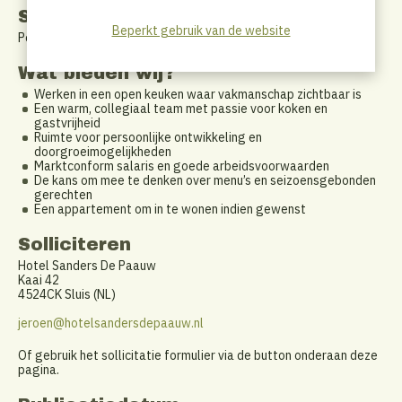
Startdatum
Beperkt gebruik van de website
Per direct.
Wat bieden wij?
Werken in een open keuken waar vakmanschap zichtbaar is
Een warm, collegiaal team met passie voor koken en
gastvrijheid
Ruimte voor persoonlijke ontwikkeling en
doorgroeimogelijkheden
Marktconform salaris en goede arbeidsvoorwaarden
De kans om mee te denken over menu’s en seizoensgebonden
gerechten
Een appartement om in te wonen indien gewenst
Solliciteren
Hotel Sanders De Paauw
Kaai 42
4524CK Sluis (NL)
jeroen@hotelsandersdepaauw.nl
Of gebruik het sollicitatie formulier via de button onderaan deze
pagina.