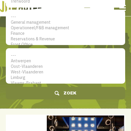
NL
EN
FR
Mijn account
De jobsite voor hotel
professionals
ZOEK