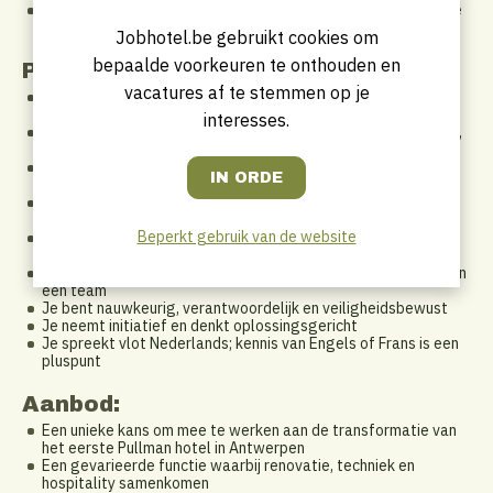
Actief meedenken over optimalisaties en energiebesparende
oplossingen
Jobhotel.be gebruikt cookies om
bepaalde voorkeuren te onthouden en
Profiel
vacatures af te stemmen op je
Je beschikt over een technische opleiding of relevante
ervaring in een technische functie
interesses.
Je hebt een brede technische kennis van elektriciteit, sanitair,
HVAC en algemene gebouwtechnieken
Ervaring binnen hotels, facility management, vastgoed of
renovatieprojecten is een sterke troef
Je bent hands-on, praktisch ingesteld en werkt graag op het
terrein
Beperkt gebruik van de website
Je haalt voldoening uit het mee realiseren van een groot
project en het oplossen van technische uitdagingen
Je werkt zelfstandig maar functioneert ook uitstekend binnen
een team
Je bent nauwkeurig, verantwoordelijk en veiligheidsbewust
Je neemt initiatief en denkt oplossingsgericht
Je spreekt vlot Nederlands; kennis van Engels of Frans is een
pluspunt
Aanbod:
Een unieke kans om mee te werken aan de transformatie van
het eerste Pullman hotel in Antwerpen
Een gevarieerde functie waarbij renovatie, techniek en
hospitality samenkomen