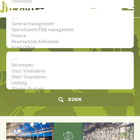
NL
EN
FR
Mijn account
De jobsite voor hotel
professionals
ZOEK