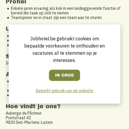
Profiel
Enkele jaren ervaring als kok in een leidinggevende functie of
bereid die taak op zich te nemen
Teamspeler en in staat zijn een team aan te sturen
Uurrooster
Geen service coupé wat een pluspunt is
Jobhotel.be gebruikt cookies om
Flexibel ifv. de planning
5 dagen week met variabel uurrooster
bepaalde voorkeuren te onthouden en
vacatures af te stemmen op je
Startdatum
interesses.
In overleg te bespreken doch liefst per direct.
Aanbod
Een uitdagende en dynamische werkomgeving ondersteund
door meerdere goede collega’s
Competitief salaris
Beperkt gebruik van de website
Een horeca-zaak met naam en faam die correct betaalt
Hoe vindt je ons?
Auberge du Pêcheur
Pontstraat 41
9830 Sint-Martens-Latem