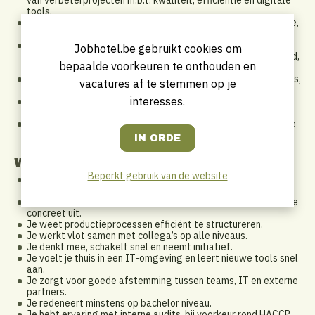
tools.
Je staat in voor de opvolging van projecten: behoefteanalyse,
planning, uitvoering, opvolging, evaluatie en continuering.
Je bent verantwoordelijk voor het identificeren van
Jobhotel.be gebruikt cookies om
optimalisaties in processen, dit met focus op klantgerichtheid,
bepaalde voorkeuren te onthouden en
effectiviteit en efficiëntie.
Je biedt ondersteuning bij het behalen en analyseren van KPI’s,
vacatures af te stemmen op je
in samenwerking met de operationele teams.
interesses.
Je bent het eerste aanspreekpunt voor IT-vragen van
gebruikers en coördinatie met externe IT-partner.
Op termijn los jij zelfstandig technische problemen bij digitale
tools op en draag je bij aan digitale innovatie.
Wie zoeken we?
Beperkt gebruik van de website
Je hebt kennis van HACCP of kwaliteitsstandaarden en weet
hoe je audits uitvoert.
Je herkent inefficiënties, stelt verbeteringen voor en werkt ze
concreet uit.
Je weet productieprocessen efficiënt te structureren.
Je werkt vlot samen met collega’s op alle niveaus.
Je denkt mee, schakelt snel en neemt initiatief.
Je voelt je thuis in een IT-omgeving en leert nieuwe tools snel
aan.
Je zorgt voor goede afstemming tussen teams, IT en externe
partners.
Je redeneert minstens op bachelor niveau.
Je hebt ervaring met interne audits, bij voorkeur rond HACCP