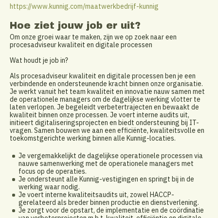
https://www.kunnig.com/maatwerkbedrijf-kunnig
Hoe ziet jouw job er uit?
Om onze groei waar te maken, zijn we op zoek naar een
procesadviseur kwaliteit en digitale processen
Wat houdt je job in?
Als procesadviseur kwaliteit en digitale processen ben je een
verbindende en ondersteunende kracht binnen onze organisatie.
Je werkt vanuit het team kwaliteit en innovatie nauw samen met
de operationele managers om de dagelijkse werking vlotter te
laten verlopen. Je begeleidt verbetertrajecten en bewaakt de
kwaliteit binnen onze processen. Je voert interne audits uit,
initieert digitaliseringsprojecten en biedt ondersteuning bij IT-
vragen. Samen bouwen we aan een efficiënte, kwaliteitsvolle en
toekomstgerichte werking binnen alle Kunnig-locaties.
Je vergemakkelijkt de dagelijkse operationele processen via
nauwe samenwerking met de operationele managers met
focus op de operaties.
Je ondersteunt alle Kunnig-vestigingen en springt bij in de
werking waar nodig.
Je voert interne kwaliteitsaudits uit, zowel HACCP-
gerelateerd als breder binnen productie en dienstverlening.
Je zorgt voor de opstart, de implementatie en de coördinatie
van verbeterprojecten m.b.t. kwaliteit, efficiëntie en digitale