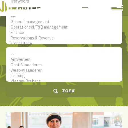
NL
EN
FR
Mijn account
De jobsite voor hotel
professionals
ZOEK