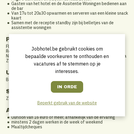
Gasten van het hotel en de Assitentie Woningen bedienen aan
de bar
Van 17u tot 20u30 opwarmen en serveren van een kleine snack
kaart
Samen met de receptie standby zijn bij belletjes van de
assistentie woningen
Profiel
Flexi of halftijds
Jobhotel.be gebruikt cookies om
Reeds enkele jaren ervaring in hospitality
bepaalde voorkeuren te onthouden en
Nederlands en Engels een must, Frans, Spaans of Duits een extra
Zelfstandig en proactief
vacatures af te stemmen op je
interesses.
Uurrooster
Bespreekbaar maar normaal van 15u tot 23u.
Startdatum
Zo snel mogelijk.
Beperkt gebruik van de website
Aanbod
Uurloon van 16 euro of meer, afhankelijk van de ervaring
minstens 2 dagen werken in de week of weekend
Maaltijdcheques