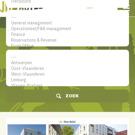
NL
EN
FR
Mijn account
De jobsite voor hotel
professionals
ZOEK