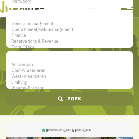
NL
EN
FR
Mijn account
De jobsite voor hotel
professionals
ZOEK