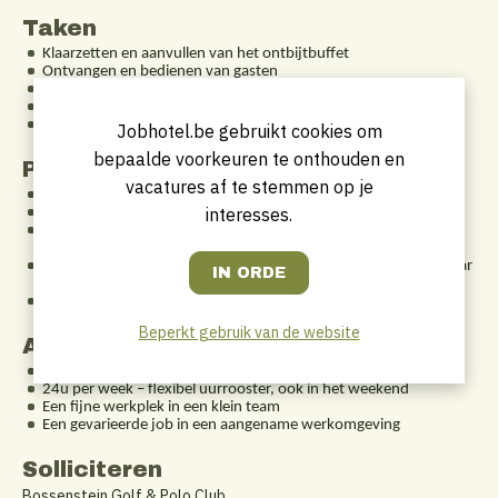
Taken
Klaarzetten en aanvullen van het ontbijtbuffet
Ontvangen en bedienen van gasten
Opruimen en schoonmaken van de zaal
Ondersteuning bij andere zaalactiviteiten indien nodig
Zorgen voor een nette en gastvrije omgeving
Jobhotel.be gebruikt cookies om
bepaalde voorkeuren te onthouden en
Profiel
vacatures af te stemmen op je
Je spreekt vloeiend Nederlands
interesses.
Je bent klantvriendelijk, verzorgd en gemotiveerd
Je bent flexibel inzetbaar, ook tijdens weekends en op vroege
uren
Je beschikt over eigen vervoer (onze locatie is moeilijk bereikbaar
met het openbaar vervoer)
Ervaring in de horeca is een plus, maar geen vereiste
Beperkt gebruik van de website
Aanbod
Een deeltijds contract van onbepaalde duur
24u per week – flexibel uurrooster, ook in het weekend
Een fijne werkplek in een klein team
Een gevarieerde job in een aangename werkomgeving
Solliciteren
Bossenstein Golf & Polo Club